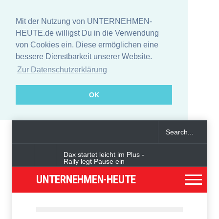
Mit der Nutzung von UNTERNEHMEN-
HEUTE.de willigst Du in die Verwendung
von Cookies ein. Diese ermöglichen eine
bessere Dienstbarkeit unserer Website.
Zur Datenschutzerklärung
OK
Dax startet leicht im Plus -
Rally legt Pause ein
UNTERNEHMEN-HEUTE
Angeklagter wegen Auto-
Anschlag in München zu
lebenslanger Haft verurteilt