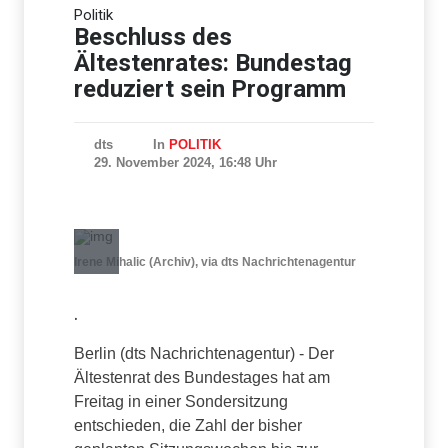
Bundesverfassungsgericht
Politik
ermahnt Bundestag zu
zügiger Wahlprüfung
Beschluss des
Ältestenrates: Bundestag
reduziert sein Programm
dts
In
POLITIK
29. November 2024, 16:48 Uhr
Irene Mihalic (Archiv), via dts Nachrichtenagentur
.
Berlin (dts Nachrichtenagentur) - Der
Ältestenrat des Bundestages hat am
Freitag in einer Sondersitzung
entschieden, die Zahl der bisher