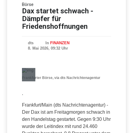
Börse
Waldbrand in Kanada:
Notstand in British Columbia
Dax startet schwach -
ausgerufen - 20.000
Dämpfer für
Menschen evakuiert
Friedenshoffnungen
dts
In
FINANZEN
8. Mai 2026, 09:32 Uhr
Frankfurter Börse, via dts Nachrichtenagentur
.
Frankfurt/Main (dts Nachrichtenagentur) -
Der Dax ist am Freitagmorgen schwach in
den Handelstag gestartet. Gegen 9:30 Uhr
wurde der Leitindex mit rund 24.460