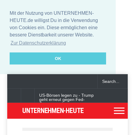
Mit der Nutzung von UNTERNEHMEN-
HEUTE.de willigst Du in die Verwendung
von Cookies ein. Diese ermöglichen eine
bessere Dienstbarkeit unserer Website.
Zur Datenschutzerklärung
OK
US-Börsen legen zu - Trump
geht erneut gegen Fed-
Gouverneurin vor
UNTERNEHMEN-HEUTE
Angeklagter wegen Auto-
Anschlag in München zu
lebenslanger Haft verurteilt