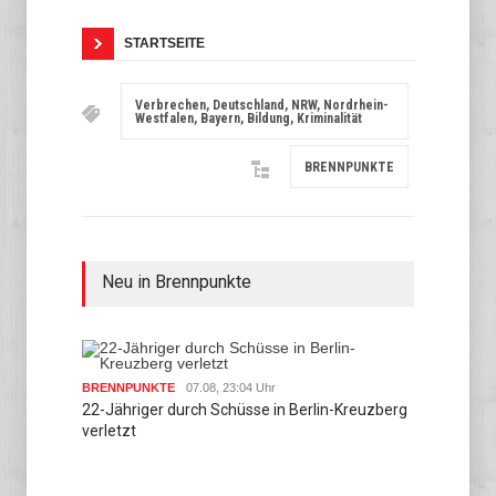
STARTSEITE
Verbrechen, Deutschland, NRW, Nordrhein-
Westfalen, Bayern, Bildung, Kriminalität
BRENNPUNKTE
Neu in Brennpunkte
BRENN
BRENNPUNKTE
07.08, 23:04 Uhr
Wieder
22-Jähriger durch Schüsse in Berlin-Kreuzberg
verletzt