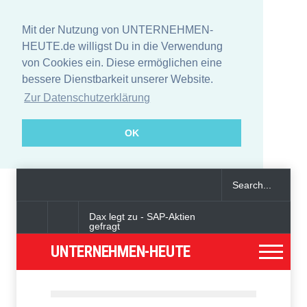
Mit der Nutzung von UNTERNEHMEN-
HEUTE.de willigst Du in die Verwendung
von Cookies ein. Diese ermöglichen eine
bessere Dienstbarkeit unserer Website.
Zur Datenschutzerklärung
OK
Dax legt zu - SAP-Aktien
gefragt
UNTERNEHMEN-HEUTE
Angeklagter wegen Auto-
Anschlag in München zu
lebenslanger Haft verurteilt