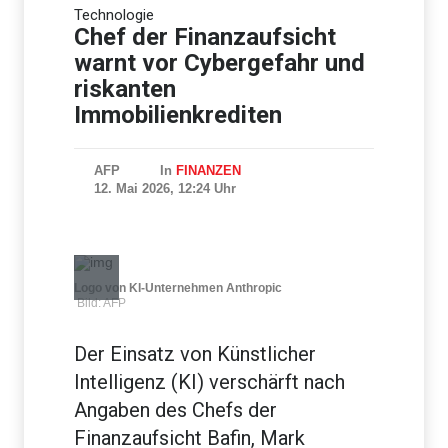
Mindestens zehn Tote bei
Technologie
Angriffen der pro-iranischen
Huthis im Jemen
Chef der Finanzaufsicht
warnt vor Cybergefahr und
riskanten
Immobilienkrediten
AFP
In
FINANZEN
12. Mai 2026, 12:24 Uhr
Logo von KI-Unternehmen Anthropic
Bild: AFP
Der Einsatz von Künstlicher
Intelligenz (KI) verschärft nach
Angaben des Chefs der
Finanzaufsicht Bafin, Mark