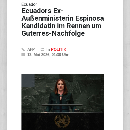
Saudi-Arabien, Türkei und
Ecuador
Pakistan schließen
Militärbündnis
Ecuadors Ex-
Außenministerin Espinosa
Kandidatin im Rennen um
Guterres-Nachfolge
AFP
In
POLITIK
13. Mai 2026, 01:36 Uhr