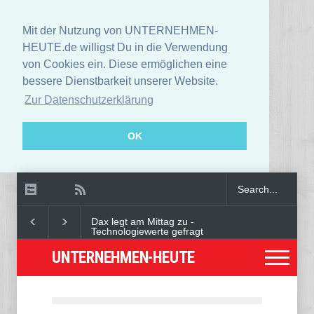
Mit der Nutzung von UNTERNEHMEN-
HEUTE.de willigst Du in die Verwendung
von Cookies ein. Diese ermöglichen eine
bessere Dienstbarkeit unserer Website.
Zur Datenschutzerklärung
OK
Dax legt am Mittag zu -
Technologiewerte gefragt
UNTERNEHMEN-HEUTE
Angeklagter wegen Auto-
Anschlag in München zu
lebenslanger Haft verurteilt