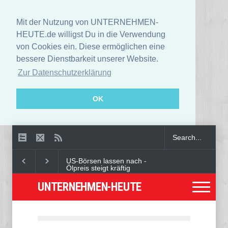
Mit der Nutzung von UNTERNEHMEN-
HEUTE.de willigst Du in die Verwendung
von Cookies ein. Diese ermöglichen eine
bessere Dienstbarkeit unserer Website.
Zur Datenschutzerklärung
OK
US-Börsen lassen nach -
Ölpreis steigt kräftig
UNTERNEHMEN-HEUTE
Angeklagter wegen Auto-
Anschlag in München zu
lebenslanger Haft verurteilt