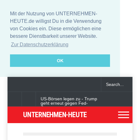
Mit der Nutzung von UNTERNEHMEN-
HEUTE.de willigst Du in die Verwendung
von Cookies ein. Diese ermöglichen eine
bessere Dienstbarkeit unserer Website.
Zur Datenschutzerklärung
OK
US-Börsen legen zu - Trump
geht erneut gegen Fed-
Gouverneurin vor
UNTERNEHMEN-HEUTE
Angeklagter wegen Auto-
Anschlag in München zu
lebenslanger Haft verurteilt