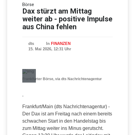
Börse
Vier Tote bei
Hubschrauberabsturz in Rio
Dax stürzt am Mittag
de Janeiro
weiter ab - positive Impulse
aus China fehlen
dts
In
FINANZEN
15. Mai 2026, 12:31 Uhr
Frankfurter Börse, via dts Nachrichtenagentur
.
Frankfurt/Main (dts Nachrichtenagentur) -
Der Dax ist am Freitag nach einem bereits
schwachen Start in den Handelstag bis
zum Mittag weiter ins Minus gerutscht.