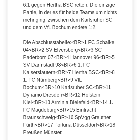
6:1 gegen Hertha BSC retten. Die einzige
Partie, in der es für beide Teams um nichts
mehr ging, zwischen dem Karlsruher SC
und dem VfL Bochum endete 1:2.
Die Abschlusstabelle:<BR>1 FC Schalke
04<BR>2 SV Elversberg<BR>3 SC
Paderborn 07<BR>4 Hannover 96<BR>5
SV Darmstadt 98<BR>6 1. FC
Kaiserslautern<BR>7 Hertha BSC<BR>8
1. FC Nürnberg<BR>9 VfL
Bochum<BR>10 Karlsruher SC<BR>11
Dynamo Dresden<BR>12 Holstein
Kiel<BR>13 Arminia Bielefeld<BR>14 1.
FC Magdeburg<BR>15 Eintracht
Braunschweig<BR>16 SpVgg Greuther
Fürth<BR>17 Fortuna Düsseldorf<BR>18
Preußen Münster.