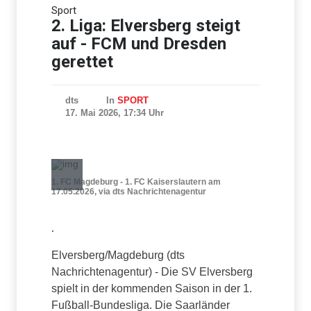
Sport
Iran bekräftigt harte Haltung
in Streit um Straße von
2. Liga: Elversberg steigt
Hormus
auf - FCM und Dresden
gerettet
dts
In
SPORT
17. Mai 2026, 17:34 Uhr
1. FC Magdeburg - 1. FC Kaiserslautern am
17.05.2026, via dts Nachrichtenagentur
.
Elversberg/Magdeburg (dts
Nachrichtenagentur) - Die SV Elversberg
spielt in der kommenden Saison in der 1.
Fußball-Bundesliga. Die Saarländer