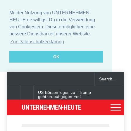
Mit der Nutzung von UNTERNEHMEN-
HEUTE.de willigst Du in die Verwendung
von Cookies ein. Diese ermöglichen eine
bessere Dienstbarkeit unserer Website.
Zur Datenschutzerklärung
OK
US-Börsen legen zu - Trump
geht erneut gegen Fed-
Gouverneurin vor
UNTERNEHMEN-HEUTE
Angeklagter wegen Auto-
Anschlag in München zu
lebenslanger Haft verurteilt