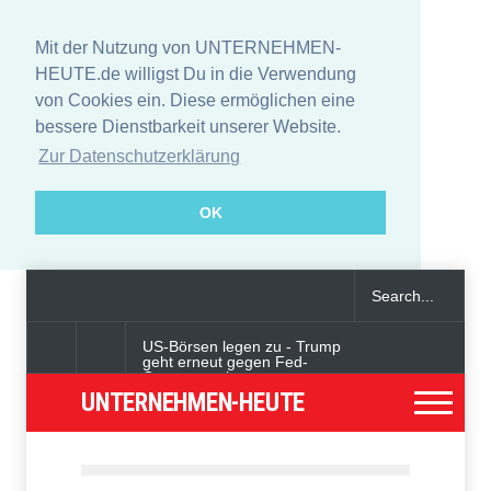
Mit der Nutzung von UNTERNEHMEN-
HEUTE.de willigst Du in die Verwendung
von Cookies ein. Diese ermöglichen eine
bessere Dienstbarkeit unserer Website.
Zur Datenschutzerklärung
OK
US-Börsen legen zu - Trump
geht erneut gegen Fed-
Gouverneurin vor
UNTERNEHMEN-HEUTE
Angeklagter wegen Auto-
Anschlag in München zu
lebenslanger Haft verurteilt