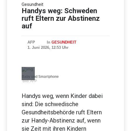
Gesundheit
Studie: Europa auf russische
Drohnenkampagne
Handys weg: Schweden
unzureichend vorbereitet
ruft Eltern zur Abstinenz
auf
AFP
In
GESUNDHEIT
1. Juni 2026, 12:53 Uhr
Baby und Smartphone
Bild: AFP
Handys weg, wenn Kinder dabei
sind: Die schwedische
Gesundheitsbehörde ruft Eltern
zur Handy-Abstinenz auf, wenn
sie Zeit mit ihren Kindern