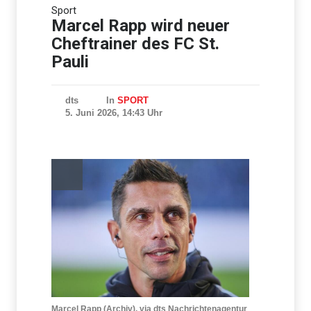
Mehr als tausend Schweine
Sport
bei Stallbrand in Bayern
verendet
Marcel Rapp wird neuer
Cheftrainer des FC St.
Pauli
dts
In
SPORT
5. Juni 2026, 14:43 Uhr
Marcel Rapp (Archiv), via dts Nachrichtenagentur