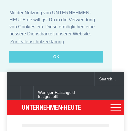
Mit der Nutzung von UNTERNEHMEN-
HEUTE.de willigst Du in die Verwendung
von Cookies ein. Diese ermöglichen eine
bessere Dienstbarkeit unserer Website.
Zur Datenschutzerklärung
OK
Weniger Falschgeld
festgestellt
UNTERNEHMEN-HEUTE
Angeklagter wegen Auto-
Anschlag in München zu
lebenslanger Haft verurteilt