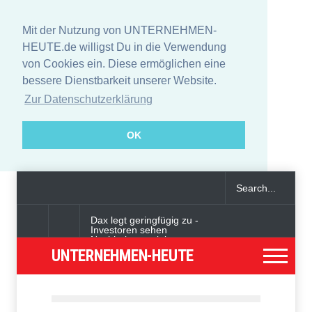
Mit der Nutzung von UNTERNEHMEN-
HEUTE.de willigst Du in die Verwendung
von Cookies ein. Diese ermöglichen eine
bessere Dienstbarkeit unserer Website.
Zur Datenschutzerklärung
OK
Dax legt geringfügig zu -
Investoren sehen
Nachholpotenzial
UNTERNEHMEN-HEUTE
Angeklagter wegen Auto-
Anschlag in München zu
lebenslanger Haft verurteilt