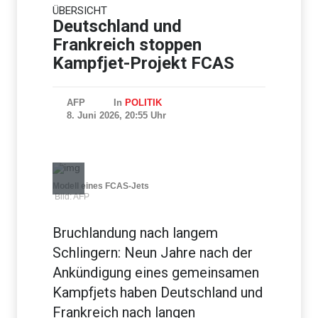
ÜBERSICHT
Bundesregierung: Sitzungen
des Nationalen
Deutschland und
Sicherheitsrates geheim
Frankreich stoppen
Kampfjet-Projekt FCAS
AFP
In
POLITIK
8. Juni 2026, 20:55 Uhr
Modell eines FCAS-Jets
Bild: AFP
Bruchlandung nach langem
Schlingern: Neun Jahre nach der
Ankündigung eines gemeinsamen
Kampfjets haben Deutschland und
Frankreich nach langen