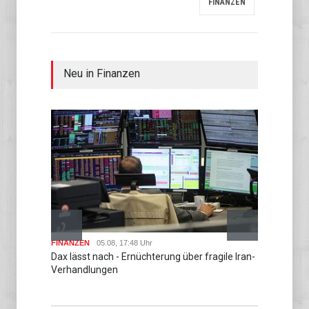
FINANZEN
Neu in Finanzen
FINANZ
Check 
ein
FINANZEN
05.08, 17:48 Uhr
Dax lässt nach - Ernüchterung über fragile Iran-
Verhandlungen