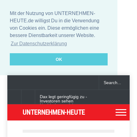
Mit der Nutzung von UNTERNEHMEN-
HEUTE.de willigst Du in die Verwendung
von Cookies ein. Diese ermöglichen eine
bessere Dienstbarkeit unserer Website.
Zur Datenschutzerklärung
OK
Dax legt geringfügig zu -
Investoren sehen
Nachholpotenzial
UNTERNEHMEN-HEUTE
Angeklagter wegen Auto-
Anschlag in München zu
lebenslanger Haft verurteilt