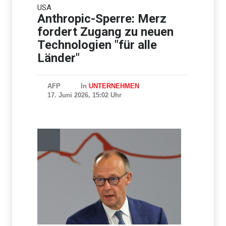
USA
Bundesanwaltschaft
übernimmt Ermittlungen zu
Anthropic-Sperre: Merz
Drohnenvorfall
fordert Zugang zu neuen
Technologien "für alle
Länder"
AFP
In
UNTERNEHMEN
17. Juni 2026, 15:02 Uhr