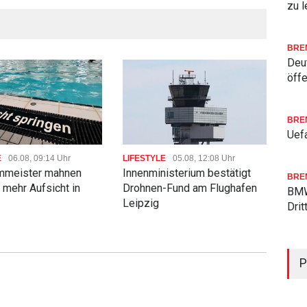
zu l
BRE
Deu
öffe
LIFE
Men
BRE
verd
Uefa
der 
E
06.08, 09:14 Uhr
LIFESTYLE
05.08, 12:08 Uhr
meister mahnen
Innenministerium bestätigt
BRE
u mehr Aufsicht in
Drohnen-Fund am Flughafen
BMW
Leipzig
Drit
P