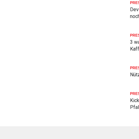
PRE
Deve
noch
PRE
3 w
Kaf
PRE
Nüt
PRE
Kick
Pfa