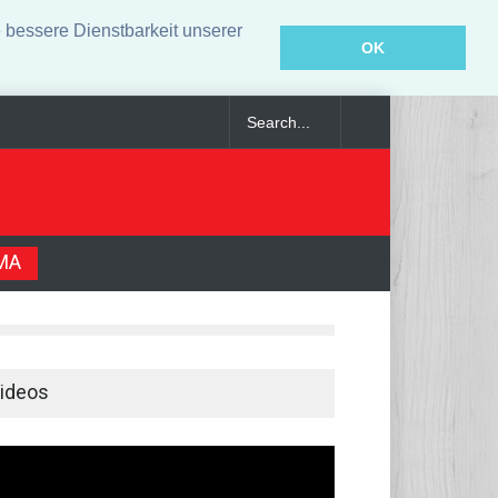
bessere Dienstbarkeit unserer
OK
äftig
Angeklagter wegen Auto-Anschlag in München zu lebenslanger H
MA
ideos