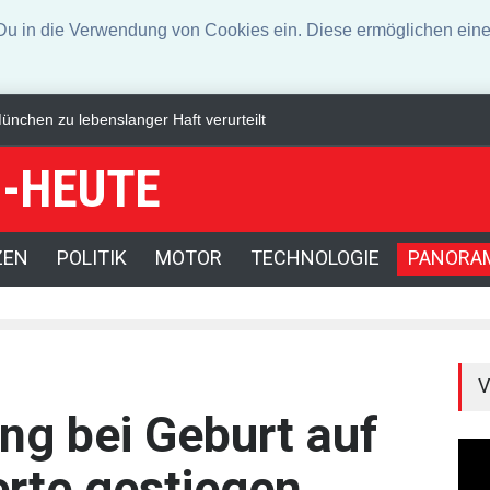
n die Verwendung von Cookies ein. Diese ermöglichen eine 
ltationen nach Drohnenfund
US-Börsen lassen nach - Ölpreis steigt kr
-HEUTE
ZEN
POLITIK
MOTOR
TECHNOLOGIE
PANORA
V
ng bei Geburt auf
rte gestiegen