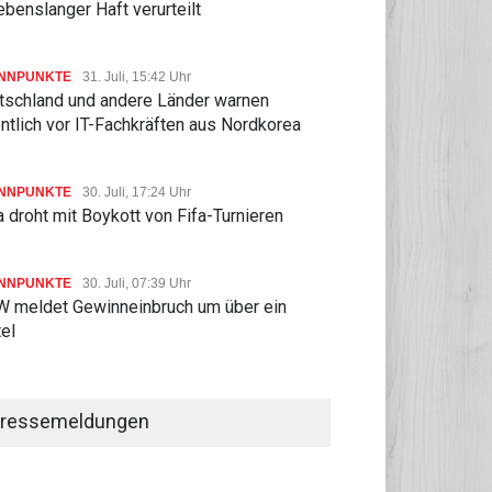
ebenslanger Haft verurteilt
NNPUNKTE
31. Juli, 15:42 Uhr
tschland und andere Länder warnen
ntlich vor IT-Fachkräften aus Nordkorea
STYLE
05.08, 10:34 Uhr
LIFESTYLE
05.08, 09:29 Uhr
schliche Aktivitäten
Bericht: Drohne mit Zünder am
NNPUNKTE
30. Juli, 17:24 Uhr
oppeln Brandhäufigkeit in
Leipziger Flughafen entdeckt
 droht mit Boykott von Fifa-Turnieren
Arktis
NNPUNKTE
30. Juli, 07:39 Uhr
 meldet Gewinneinbruch um über ein
tel
ressemeldungen