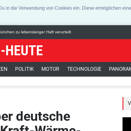
n die Verwendung von Cookies ein. Diese ermöglichen eine 
rei offen für Härtefall- und Übergangslösungen
US-Börsen legen zu -
-HEUTE
ZEN
POLITIK
MOTOR
TECHNOLOGIE
PANORA
V
ber deutsche
 Kraft-Wärme-