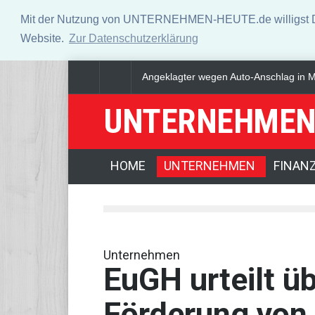
Mit der Nutzung von UNTERNEHMEN-HEUTE.de willigst Du i
Website.
Zur Datenschutzerklärung
''Rente mit 63'': Unionsfraktionschef F
UNTERNEHMEN
HOME
UNTERNEHMEN
FINAN
Unternehmen
EuGH urteilt ü
Förderung von