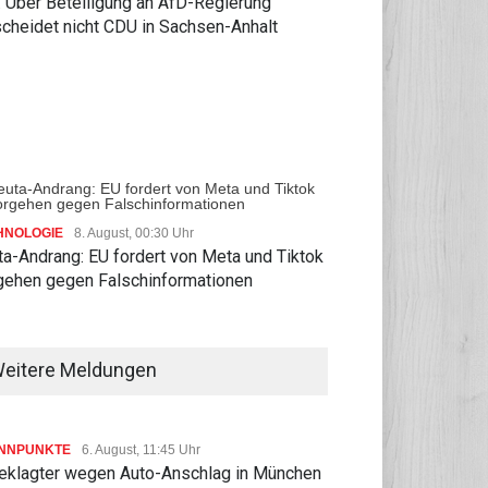
: Über Beteiligung an AfD-Regierung
scheidet nicht CDU in Sachsen-Anhalt
UNTERNEHMEN
07.08, 16:26 Uhr
ERNEHMEN
07.08, 21:45 Uhr
US-Unternehmen bauen im
nzministerium legt
Juli Arbeitsplätze ab
urf für Steuerreform ab
HNOLOGIE
8. August, 00:30 Uhr
7 vor
a-Andrang: EU fordert von Meta und Tiktok
gehen gegen Falschinformationen
eitere Meldungen
NNPUNKTE
6. August, 11:45 Uhr
eklagter wegen Auto-Anschlag in München