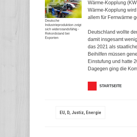
Wärme-Kopplung (KWK) a
Wärme-Kopplung wird g
allem für Fernwärme ge
Deutsche
Industrieproduktion zeigt
sich widerstandsfähig -
Deutschland wollte de
Rekordstand bei
Exporten
damit insgesamt wenig
das 2021 als staatlich
Beihilfen müssen gene
Einstufung und hatte 2
Dagegen ging die Komm
STARTSEITE
EU, D, Justiz, Energie