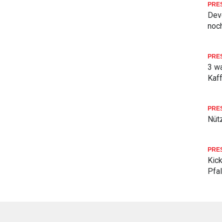
PRE
Deve
noch
PRE
3 w
Kaf
PRE
Nüt
PRE
Kick
Pfa