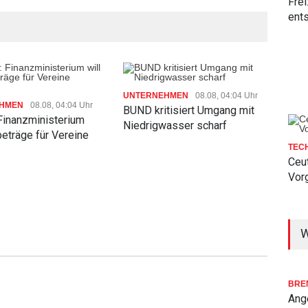
Frei
ent
UNTERNEHMEN
08.08, 04:04 Uhr
HMEN
08.08, 04:04 Uhr
UNT
BUND kritisiert Umgang mit
 Finanzministerium
Fina
Niedrigwasser scharf
ibeträge für Vereine
Entw
TEC
202
Ceut
Vor
W
BRE
Ang