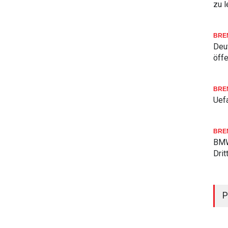
zu l
BRE
Deu
öffe
BRE
Uefa
BRE
BMW
Drit
P