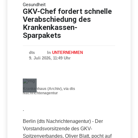
Gesundheit
Iran stellt harte Bedingungen
für Öffnung der Straße von
GKV-Chef fordert schnelle
Hormus
Verabschiedung des
Krankenkassen-
Sparpakets
dts
In
UNTERNEHMEN
9. Juli 2026, 11:49 Uhr
Krankenhaus (Archiv), via dts
Nachrichtenagentur
.
Berlin (dts Nachrichtenagentur) - Der
Vorstandsvorsitzende des GKV-
Spitzenverbandes, Oliver Blatt, pocht auf