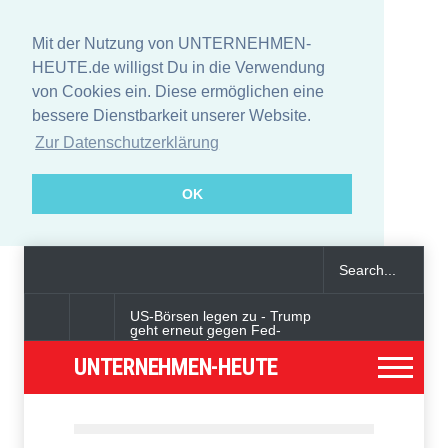
Mit der Nutzung von UNTERNEHMEN-
HEUTE.de willigst Du in die Verwendung
von Cookies ein. Diese ermöglichen eine
bessere Dienstbarkeit unserer Website.
Zur Datenschutzerklärung
OK
US-Börsen legen zu - Trump
geht erneut gegen Fed-
Gouverneurin vor
UNTERNEHMEN-HEUTE
Angeklagter wegen Auto-
Anschlag in München zu
lebenslanger Haft verurteilt