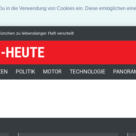
n die Verwendung von Cookies ein. Diese ermöglichen eine 
nchen zu lebenslanger Haft verurteilt
Mehr als tausend Schweine b
-HEUTE
ZEN
POLITIK
MOTOR
TECHNOLOGIE
PANORA