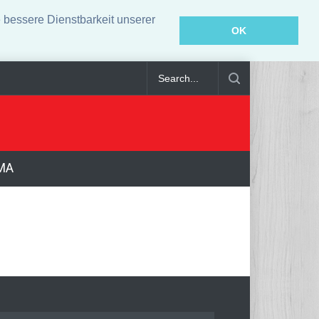
bessere Dienstbarkeit unserer
OK
ei Stallbrand in Bayern verendet
Weniger Falschgeld festgestellt
MA