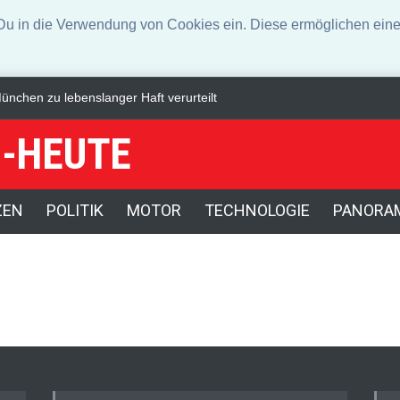
n die Verwendung von Cookies ein. Diese ermöglichen eine 
nchen zu lebenslanger Haft verurteilt
Mehr als tausend Schweine b
-HEUTE
ZEN
POLITIK
MOTOR
TECHNOLOGIE
PANORA