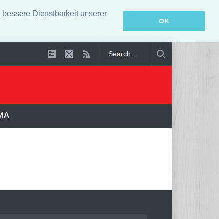
bessere Dienstbarkeit unserer
OK
ei Stallbrand in Bayern verendet
Weniger Falschgeld festgestellt
MA