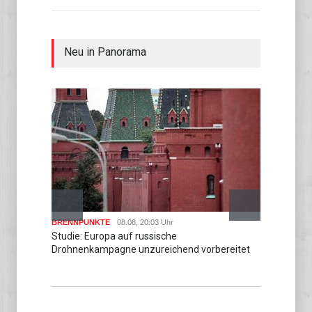
Neu in Panorama
BRENNPUNKTE
08.08, 20:03 Uhr
BRENN
Studie: Europa auf russische
Über 3
Drohnenkampagne unzureichend vorbereitet
abges