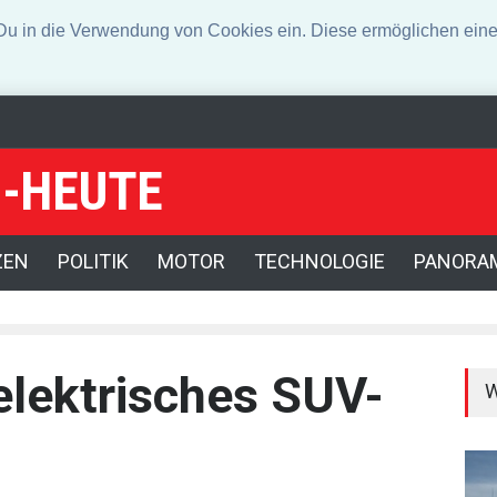
n die Verwendung von Cookies ein. Diese ermöglichen eine 
-HEUTE
-Gouverneurin vor
Angeklagter wegen Auto-Anschlag in München zu l
einem Jahrzehnt
ZEN
POLITIK
MOTOR
TECHNOLOGIE
PANORA
 elektrisches SUV-
W