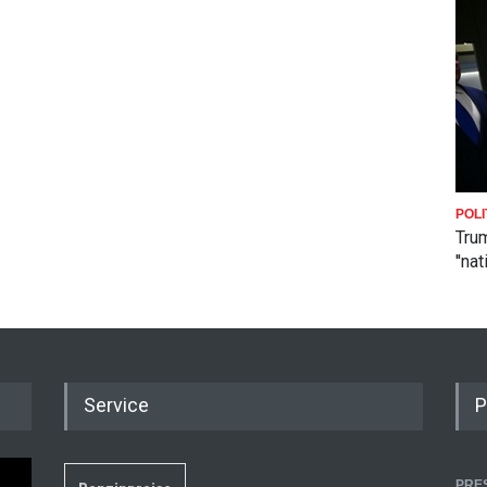
POLI
Trum
''na
Service
P
PRE