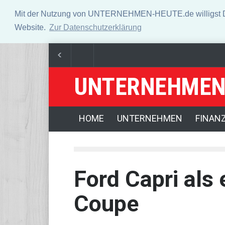
Mit der Nutzung von UNTERNEHMEN-HEUTE.de willigst Du i
Website.
Zur Datenschutzerklärung
UNTERNEHMEN
US-Börsen legen zu - Trump geht erneut gegen Fed
Abholzung im Amazonas auf niedrigstem Stand seit 
HOME
UNTERNEHMEN
FINAN
Ford Capri als
Coupe