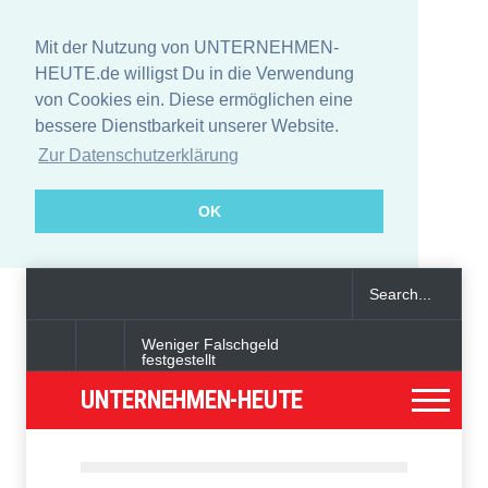
Mit der Nutzung von UNTERNEHMEN-
HEUTE.de willigst Du in die Verwendung
von Cookies ein. Diese ermöglichen eine
bessere Dienstbarkeit unserer Website.
Zur Datenschutzerklärung
OK
Weniger Falschgeld
festgestellt
UNTERNEHMEN-HEUTE
Angeklagter wegen Auto-
Anschlag in München zu
lebenslanger Haft verurteilt