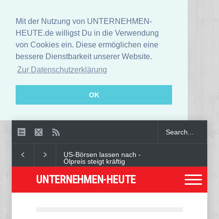
Mit der Nutzung von UNTERNEHMEN-
HEUTE.de willigst Du in die Verwendung
von Cookies ein. Diese ermöglichen eine
bessere Dienstbarkeit unserer Website.
Zur Datenschutzerklärung
OK
US-Börsen lassen nach -
Ölpreis steigt kräftig
UNTERNEHMEN-HEUTE
Angeklagter wegen Auto-
Anschlag in München zu
lebenslanger Haft verurteilt