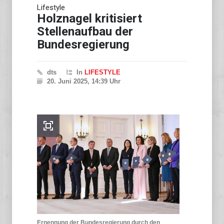
CDU will zentrale
Lifestyle
Drohnenabwehr beim
Innenministerium
Holznagel kritisiert
Stellenaufbau der
Bundesregierung
dts
In
LIFESTYLE
20. Juni 2025, 14:39 Uhr
Ernennung der Bundesregierung durch den