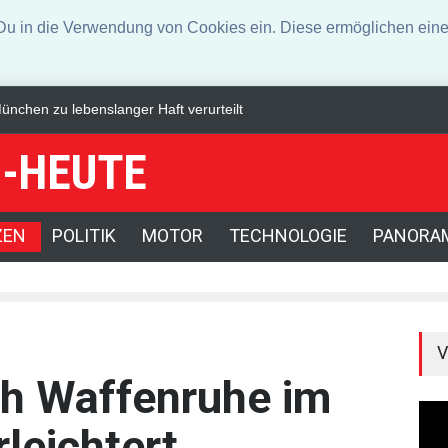
n die Verwendung von Cookies ein. Diese ermöglichen eine 
chließen Militärbündnis
Dax legt am Mittag zu - Technologiewerte ge
-HEUTE
ZEN
POLITIK
MOTOR
TECHNOLOGIE
PANORA
V
h Waffenruhe im
leichtert