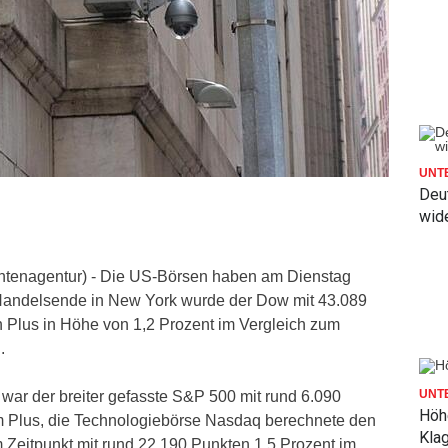
UNT
Deut
wid
htenagentur) - Die US-Börsen haben am Dienstag
 Handelsende in New York wurde der Dow mit 43.089
n Plus in Höhe von 1,2 Prozent im Vergleich zum
.
UNT
war der breiter gefasste S&P 500 mit rund 6.090
Höh
m Plus, die Technologiebörse Nasdaq berechnete den
Kla
Zeitpunkt mit rund 22.190 Punkten 1,5 Prozent im