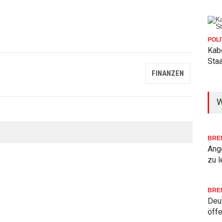
POLI
Kab
Sta
FINANZEN
W
BRE
Ang
zu l
BRE
Deu
öffe