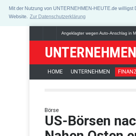
Mit der Nutzung von UNTERNEHMEN-HEUTE.de willigst Du i
Website.
Zur Datenschutzerklärung
u lebenslanger Haft verurteilt
Saudi-Arabien, Türkei und Pakistan s
UNTERNEHMEN
HOME
UNTERNEHMEN
FINAN
Börse
US-Börsen nac
Nahen Osten er