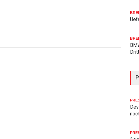
BRE
Uefa
BRE
BMW
Drit
P
PRE
Deve
noch
PRE