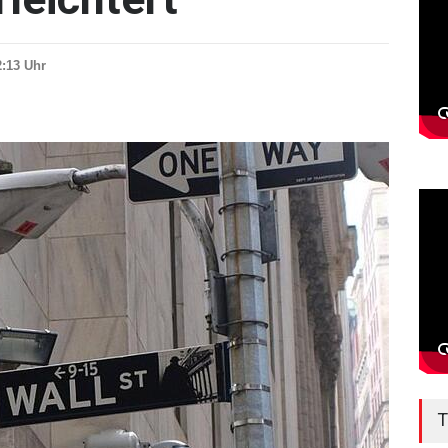
2:13 Uhr
T