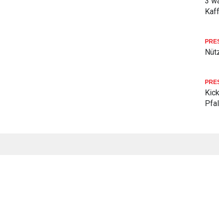
3 w
Kaf
PRE
Nüt
PRE
Kick
Pfa