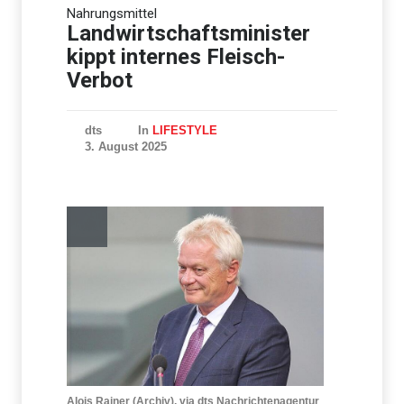
SPD-Abgeordnete kritisieren
Nahrungsmittel
Abschiebeflüge nach
Afghanistan
Landwirtschaftsminister
kippt internes Fleisch-
Verbot
dts
In
LIFESTYLE
3. August 2025
Alois Rainer (Archiv), via dts Nachrichtenagentur