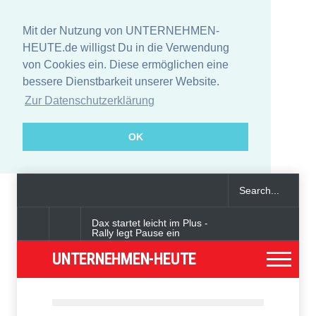
Mit der Nutzung von UNTERNEHMEN-
HEUTE.de willigst Du in die Verwendung
von Cookies ein. Diese ermöglichen eine
bessere Dienstbarkeit unserer Website.
Zur Datenschutzerklärung
OK
Dax startet leicht im Plus -
Rally legt Pause ein
UNTERNEHMEN-HEUTE
Angeklagter wegen Auto-
Anschlag in München zu
lebenslanger Haft verurteilt