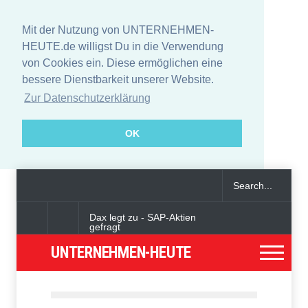
Mit der Nutzung von UNTERNEHMEN-
HEUTE.de willigst Du in die Verwendung
von Cookies ein. Diese ermöglichen eine
bessere Dienstbarkeit unserer Website.
Zur Datenschutzerklärung
OK
Dax legt zu - SAP-Aktien
gefragt
UNTERNEHMEN-HEUTE
Angeklagter wegen Auto-
Anschlag in München zu
lebenslanger Haft verurteilt