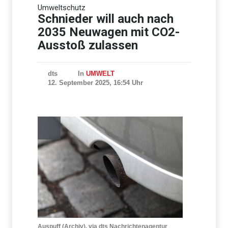
Uni Cambridge prüft nach
Umweltschutz
Plagiatsvorwürfen gegen
Star-Professor
Schnieder will auch nach
Einstellungsregeln
2035 Neuwagen mit CO2-
Ausstoß zulassen
dts
In
UMWELT
12. September 2025, 16:54 Uhr
Auspuff (Archiv), via dts Nachrichtenagentur