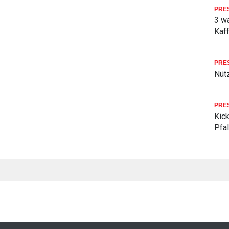
PRE
3 w
Kaf
PRE
Nüt
PRE
Kick
Pfa