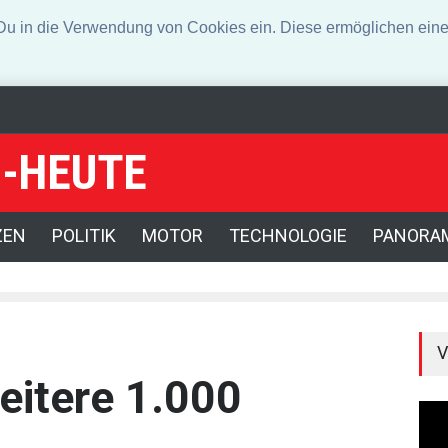
n die Verwendung von Cookies ein. Diese ermöglichen eine 
-HEUTE
otenzial
Angeklagter wegen Auto-Anschlag in München zu lebenslange
 Drohnenfund
ZEN
POLITIK
MOTOR
TECHNOLOGIE
PANORA
V
weitere 1.000