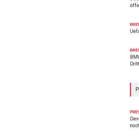
öffe
BRE
Uefa
BRE
BMW
Drit
P
PRE
Deve
noch