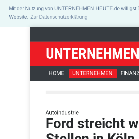
Mit der Nutzung von UNTERNEHMEN-HEUTE.de willigst Du i
Website.
Zur Datenschutzerklärung
UNTERNEHMEN
Dax legt geringfügig zu - Investoren sehen Nachholp
Verteidigungspolitiker will Nato-Konsultationen nach
HOME
UNTERNEHMEN
FINAN
Autoindustrie
Ford streicht 
Stellen in Köln