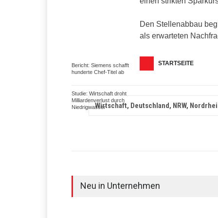
einen strikten Sparkur
Den Stellenabbau begr
als erwarteten Nachfr
STARTSEITE
Bericht: Siemens schafft
hunderte Chef-Titel ab
Studie: Wirtschaft droht
Milliardenverlust durch
Wirtschaft, Deutschland, NRW, Nordrhe
Niedrigwasser
Neu in Unternehmen