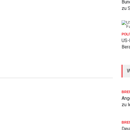
Bun
zu 
POLI
US-
Bera
W
BRE
Ang
zu l
BRE
Deu