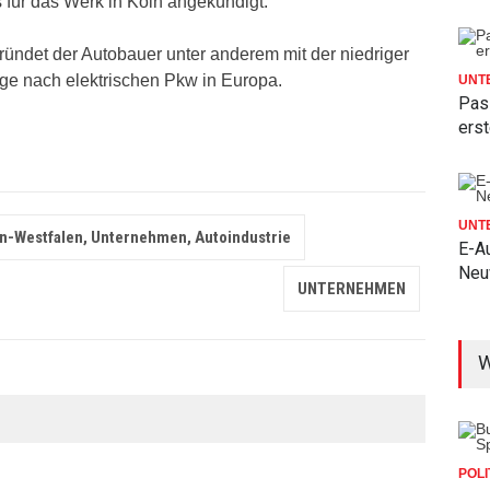
s für das Werk in Köln angekündigt.
ündet der Autobauer unter anderem mit der niedriger
age nach elektrischen Pkw in Europa.
UNT
Pas
ers
UNT
in-Westfalen, Unternehmen, Autoindustrie
E-Au
Neu
UNTERNEHMEN
W
POLI