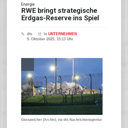
Energie
Studie: Europa auf russische
Drohnenkampagne
RWE bringt strategische
unzureichend vorbereitet
Erdgas-Reserve ins Spiel
dts
In
UNTERNEHMEN
9. Oktober 2025, 15:13 Uhr
Gasspeicher (Archiv), via dts Nachrichtenagentur