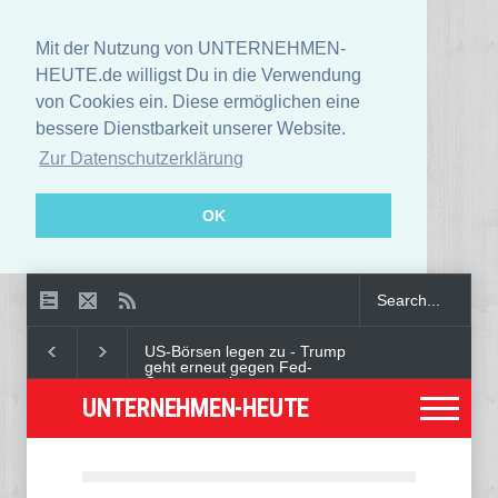
Mit der Nutzung von UNTERNEHMEN-
HEUTE.de willigst Du in die Verwendung
von Cookies ein. Diese ermöglichen eine
bessere Dienstbarkeit unserer Website.
Zur Datenschutzerklärung
OK
US-Börsen legen zu - Trump
geht erneut gegen Fed-
Gouverneurin vor
UNTERNEHMEN-HEUTE
Angeklagter wegen Auto-
Anschlag in München zu
lebenslanger Haft verurteilt