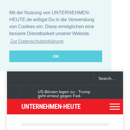
Mit der Nutzung von UNTERNEHMEN-
HEUTE.de willigst Du in die Verwendung
von Cookies ein. Diese ermöglichen eine
bessere Dienstbarkeit unserer Website.
Zur Datenschutzerklärung
OK
US-Börsen legen zu - Trump
geht erneut gegen Fed-
Gouverneurin vor
UNTERNEHMEN-HEUTE
Angeklagter wegen Auto-
Anschlag in München zu
lebenslanger Haft verurteilt