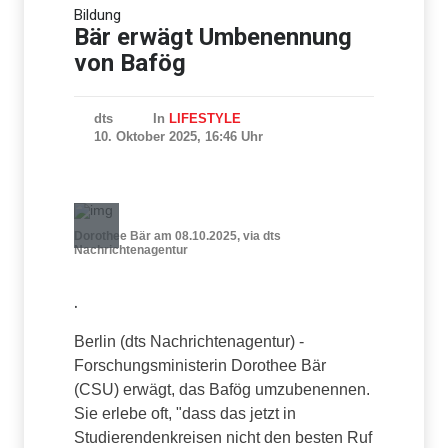
Bildung
Studie: Europa bei
Drohnenabwehr
Bär erwägt Umbenennung
unzureichend vorbereitet
von Bafög
dts
In
LIFESTYLE
10. Oktober 2025, 16:46 Uhr
Dorothee Bär am 08.10.2025, via dts
Nachrichtenagentur
.
Berlin (dts Nachrichtenagentur) -
Forschungsministerin Dorothee Bär
(CSU) erwägt, das Bafög umzubenennen.
Sie erlebe oft, "dass das jetzt in
Studierendenkreisen nicht den besten Ruf