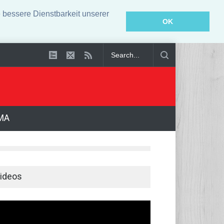
bessere Dienstbarkeit unserer
OK
ter wegen Auto-Anschlag in München zu lebenslanger Haft verurteilt
MA
ideos