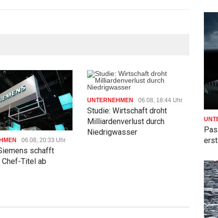
UNT
UNTERNEHMEN
06.08, 18:44 Uhr
Höh
Studie: Wirtschaft droht
Län
UNT
Milliardenverlust durch
Pas
Niedrigwasser
ers
HMEN
06.08, 20:33 Uhr
 Siemens schafft
 Chef-Titel ab