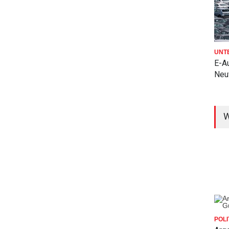
UNT
E-Au
Neu
W
POLI