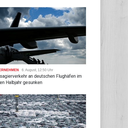
ERNEHMEN
06.08, 18:09 Uhr
UNTERNEHMEN
06.08, 17:50 Uhr
ere Trassenpreise:
RWE gibt Offshore-
der drohen mit Klage
ERNEHMEN
6. August, 12:50 Uhr
Windparkprojekte in den USA
sagierverkehr an deutschen Flughäfen im
auf
ten Halbjahr gesunken