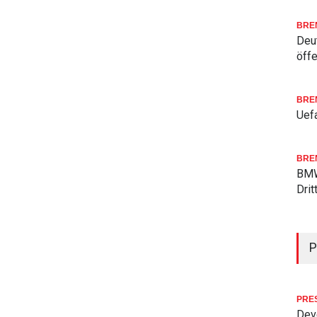
BRE
Deu
öffe
BRE
Uefa
BRE
BMW
Drit
P
PRE
Deve