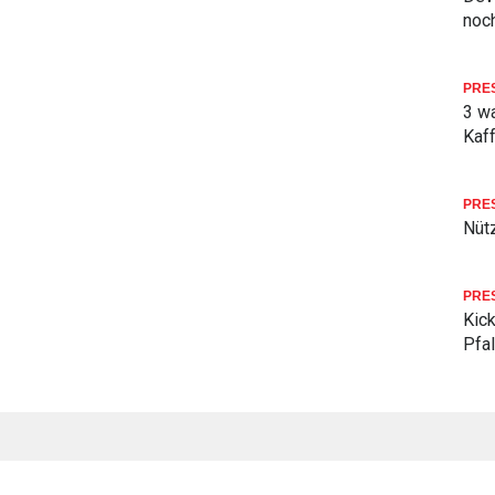
noch
PRE
3 w
Kaf
PRE
Nüt
PRE
Kick
Pfa