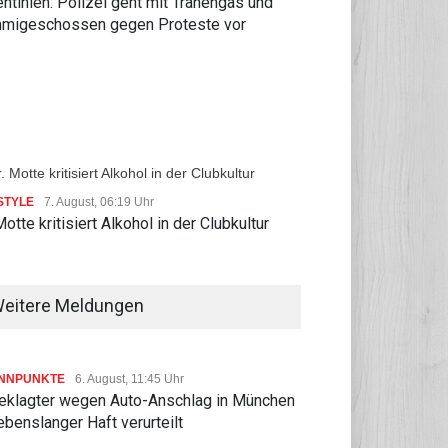
ntinien: Polizei geht mit Tränengas und
migeschossen gegen Proteste vor
STYLE
7. August, 06:19 Uhr
Motte kritisiert Alkohol in der Clubkultur
eitere Meldungen
NNPUNKTE
6. August, 11:45 Uhr
eklagter wegen Auto-Anschlag in München
ebenslanger Haft verurteilt