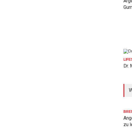
Arge
Gum
LIFE
Dr. 
W
BRE
Ang
zu l