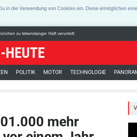
n die Verwendung von Cookies ein. Diese ermöglichen eine 
ndigkeiten
US-Börsen lassen nach - Ölpreis steigt kräftig
Angeklag
-HEUTE
ZEN
POLITIK
MOTOR
TECHNOLOGIE
PANORA
V
101.000 mehr
s vor einem Jahr