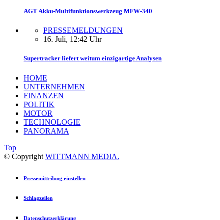
AGT Akku-Multifunktionswerkzeug MFW-340
PRESSEMELDUNGEN
16. Juli, 12:42 Uhr
Supertracker liefert weitum einzigartige Analysen
HOME
UNTERNEHMEN
FINANZEN
POLITIK
MOTOR
TECHNOLOGIE
PANORAMA
Top
© Copyright
WITTMANN MEDIA.
Pressemitteilung einstellen
Schlagzeilen
Datenschutzerklärung