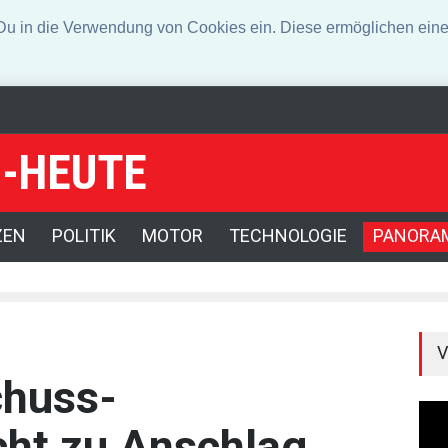
n die Verwendung von Cookies ein. Diese ermöglichen eine 
-HEUTE
klagter wegen Auto-Anschlag in München zu lebenslanger Haft verurtei
ZEN
POLITIK
MOTOR
TECHNOLOGIE
PANORA
V
chuss-
cht zu Anschlag