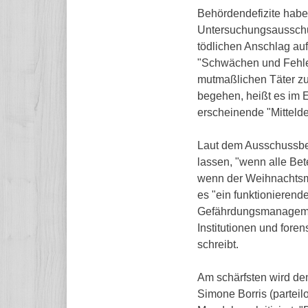
Behördendefizite habe
Untersuchungsausschu
tödlichen Anschlag au
"Schwächen und Fehle
mutmaßlichen Täter zu
begehen, heißt es im E
erscheinende "Mittelde
Laut dem Ausschussberi
lassen, "wenn alle Bet
wenn der Weihnachtsm
es "ein funktionieren
Gefährdungsmanagement
Institutionen und fore
schreibt.
Am schärfsten wird de
Simone Borris (parteil