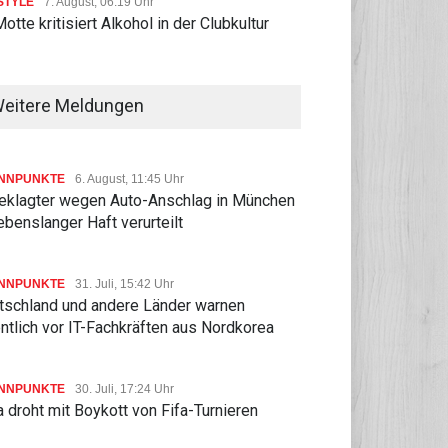
STYLE
7. August, 06:19 Uhr
Motte kritisiert Alkohol in der Clubkultur
eitere Meldungen
NNPUNKTE
6. August, 11:45 Uhr
eklagter wegen Auto-Anschlag in München
ebenslanger Haft verurteilt
NNPUNKTE
31. Juli, 15:42 Uhr
tschland und andere Länder warnen
ntlich vor IT-Fachkräften aus Nordkorea
NNPUNKTE
30. Juli, 17:24 Uhr
 droht mit Boykott von Fifa-Turnieren