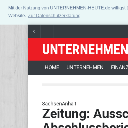
Mit der Nutzung von UNTERNEHMEN-HEUTE.de willigst Du i
Website.
Zur Datenschutzerklärung
UNTERNEHMEN
US-Börsen lassen nach - Ölpreis steigt kräftig
Ange
HOME
UNTERNEHMEN
FINAN
SachsenAnhalt
Zeitung: Auss
Abschlussberi