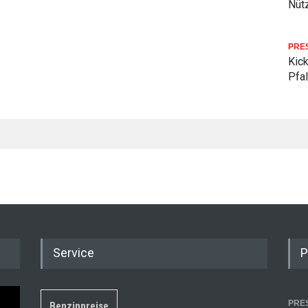
Nüt
PRE
Kick
Pfa
Service
P
PRE
Benzinpreise