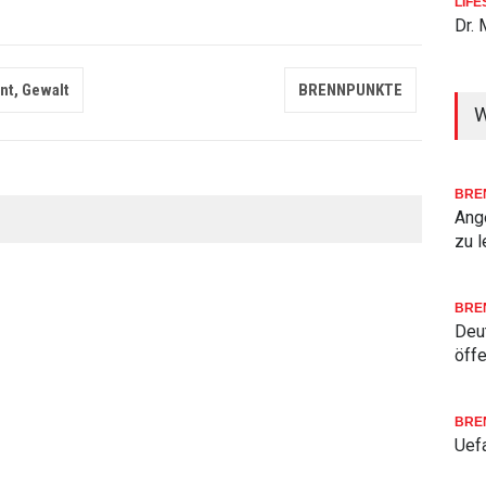
LIFE
Dr. 
nt, Gewalt
BRENNPUNKTE
W
BRE
Ang
zu l
BRE
Deu
öffe
BRE
Uefa