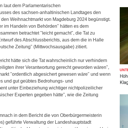
n laut dem Parlamentarischen
sses des sachsen-anhaltinischen Landtages den
f den Weihnachtmarkt von Magdeburg 2024 begünstigt.
r im Handeln von Behörden" hätten es dem
sammen betrachtet "leicht gemacht", die Tat zu
ntwurf des Abschlussberichts, aus dem die in Halle
utsche Zeitung" (Mittwochsausgabe) zitiert.
cht hätte sich die Tat wahrscheinlich nur verhindern
eiligten ihrer Verantwortung gerecht geworden wären",
UNT
arkt "ordentlich abgesichert gewesen wäre" und wenn
Höh
des und gut geübtes Bedrohungs- und
Kla
 unter Einbeziehung wichtiger nichtpolizeilicher
nsischer Experten gegeben hätte", wie die Zeitung
mnach in dem Bericht die von Oberbürgermeisterin
os) geführte Verwaltung der Landeshauptstadt