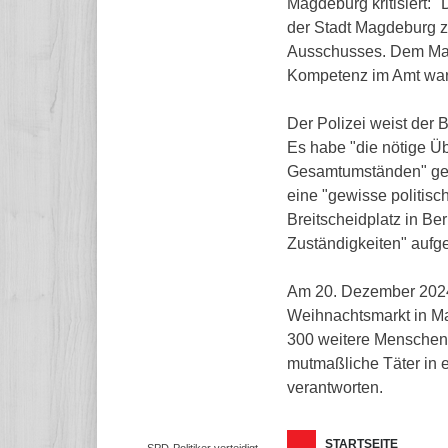
Magdeburg kritisiert: 
der Stadt Magdeburg zu
Ausschusses. Dem Mag
Kompetenz im Amt war 
Der Polizei weist der 
Es habe "die nötige Ü
Gesamtumständen" gefe
eine "gewisse politis
Breitscheidplatz in Ber
Zuständigkeiten" aufge
Am 20. Dezember 2024
Weihnachtsmarkt in M
300 weitere Menschen 
mutmaßliche Täter in
verantworten.
STARTSEITE