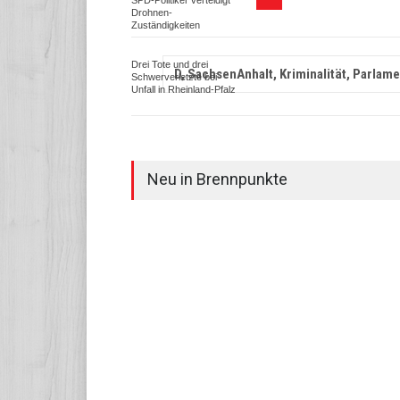
SPD-Politiker verteidigt
Drohnen-
Zuständigkeiten
Drei Tote und drei
D, SachsenAnhalt, Kriminalität, Parlame
Schwerverletzte bei
Unfall in Rheinland-Pfalz
Neu in Brennpunkte