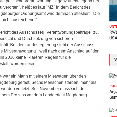
"Die politische Verantwortung ist ganz überwiegend bei
 verorten", heißt es laut "MZ" in dem Bericht des
deburger Ordnungsamt wird demnach attestiert: "Die
nicht ausreichend."
UNT
RWE
Bericht des Ausschusses "Verantwortungsbeiträge" zu.
USA
bersicht und Durchsetzung von sicheren
hlt. Bei der Landesregierung sieht der Ausschuss
che Mitverantwortung", weil nach dem Anschlag auf den
lin 2016 keine "klareren Regeln für die
W
stellt worden seien.
 war ein Mann mit einem Mietwagen über den
agdeburg gerast. Sechs Menschen starben, mehr als
POLI
wurden verletzt. Seit November muss sich der
Arge
 einem Prozess vor dem Landgericht Magdeburg
Gum