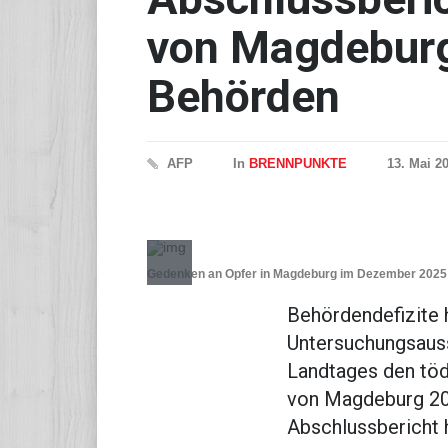
von Magdeburg 
Behörden
AFP
In
BRENNPUNKTE
13. Mai 2
Gedenken an Opfer in Magdeburg im Dezember 202
Behördendefizite 
Untersuchungsaus
Landtages den töd
von Magdeburg 202
Abschlussbericht 