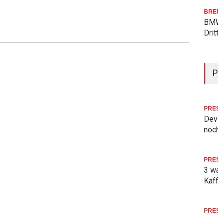
BRE
BMW
Drit
P
PRE
Deve
noch
PRE
3 w
Kaf
PRE