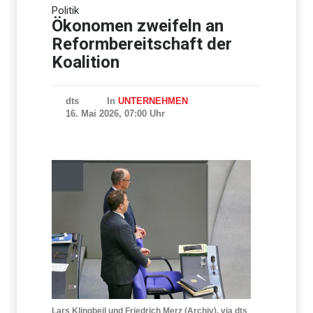
Erdbeben in Kolumbien: Zahl
Politik
der Todesopfer steigt auf
über 100
Ökonomen zweifeln an
Reformbereitschaft der
Koalition
dts
In
UNTERNEHMEN
16. Mai 2026, 07:00 Uhr
Lars Klingbeil und Friedrich Merz (Archiv), via dts