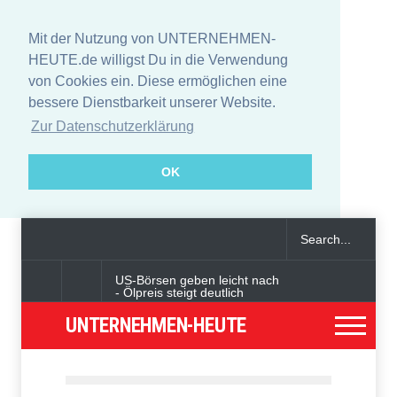
Mit der Nutzung von UNTERNEHMEN-
HEUTE.de willigst Du in die Verwendung
von Cookies ein. Diese ermöglichen eine
bessere Dienstbarkeit unserer Website.
Zur Datenschutzerklärung
OK
US-Börsen geben leicht nach
- Ölpreis steigt deutlich
UNTERNEHMEN-HEUTE
Angeklagter wegen Auto-
Anschlag in München zu
lebenslanger Haft verurteilt