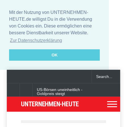
Mit der Nutzung von UNTERNEHMEN-
HEUTE.de willigst Du in die Verwendung
von Cookies ein. Diese ermöglichen eine
bessere Dienstbarkeit unserer Website.
Zur Datenschutzerklärung
OK
US-Börsen uneinheitlich -
Goldpreis steigt
UNTERNEHMEN-HEUTE
Deutschland und andere
Länder warnen öffentlich vor
IT-Fachkräften aus
Nordkorea