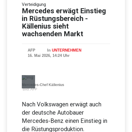
Verteidigung
Studie: Mehr Pumas -
weniger Verkehrsunfälle mit
Mercedes erwägt Einstieg
Rehen
in Rüstungsbereich -
Källenius sieht
wachsenden Markt
AFP
In
UNTERNEHMEN
16. Mai 2026, 14:24 Uhr
Mercedes-Chef Källenius
Bild: AFP
Nach Volkswagen erwägt auch
der deutsche Autobauer
Mercedes-Benz einen Einstieg in
die Rüstungsproduktion.