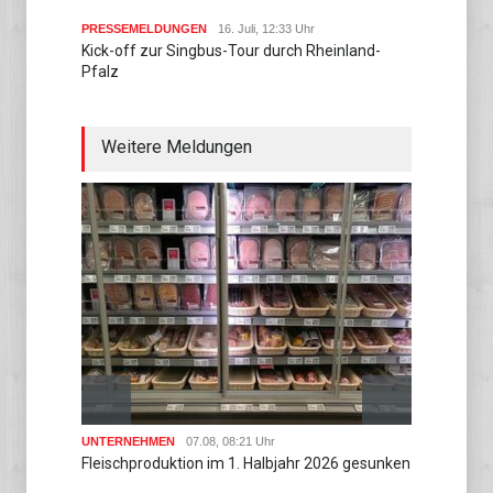
PRESSEMELDUNGEN
16. Juli, 12:33 Uhr
Kick-off zur Singbus-Tour durch Rheinland-
Pfalz
Weitere Meldungen
UNTERNEHMEN
07.08, 08:21 Uhr
UNTER
Fleischproduktion im 1. Halbjahr 2026 gesunken
Zahl m
Juli ge