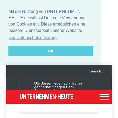
Mit der Nutzung von UNTERNEHMEN-
HEUTE.de willigst Du in die Verwendung
von Cookies ein. Diese ermöglichen eine
bessere Dienstbarkeit unserer Website.
Zur Datenschutzerklärung
OK
US-Börsen legen zu - Trump
geht erneut gegen Fed-
Gouverneurin vor
UNTERNEHMEN-HEUTE
Angeklagter wegen Auto-
Anschlag in München zu
lebenslanger Haft verurteilt