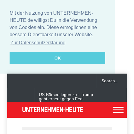
Mit der Nutzung von UNTERNEHMEN-
HEUTE.de willigst Du in die Verwendung
von Cookies ein. Diese ermöglichen eine
bessere Dienstbarkeit unserer Website.
Zur Datenschutzerklärung
OK
US-Börsen legen zu - Trump
geht erneut gegen Fed-
Gouverneurin vor
UNTERNEHMEN-HEUTE
Angeklagter wegen Auto-
Anschlag in München zu
lebenslanger Haft verurteilt