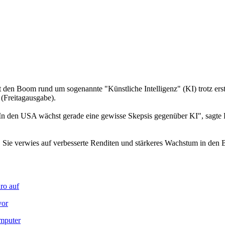
lt den Boom rund um sogenannte "Künstliche Intelligenz" (KI) trotz ers
 (Freitagausgabe).
In den USA wächst gerade eine gewisse Skepsis gegenüber KI", sagte Fr
Sie verwies auf verbesserte Renditen und stärkeres Wachstum in den B
ro auf
vor
omputer