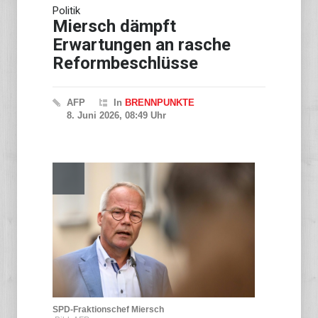
Politik
Niedrigwasser: Ex-
Umweltministerin Lemke
Miersch dämpft
fordert grundsätzliche
Erwartungen an rasche
Gegenmaßnahmen
Reformbeschlüsse
AFP
In
BRENNPUNKTE
8. Juni 2026, 08:49 Uhr
SPD-Fraktionschef Miersch