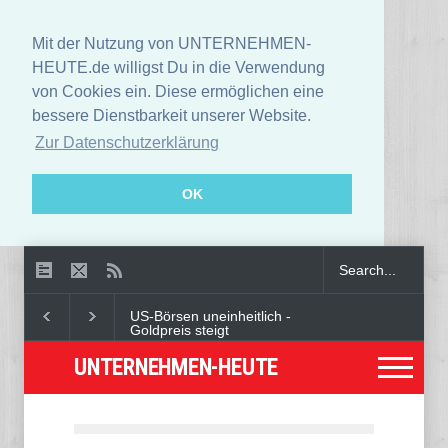
Mit der Nutzung von UNTERNEHMEN-
HEUTE.de willigst Du in die Verwendung
von Cookies ein. Diese ermöglichen eine
bessere Dienstbarkeit unserer Website.
Zur Datenschutzerklärung
OK
US-Börsen uneinheitlich -
Goldpreis steigt
UNTERNEHMEN-HEUTE
Deutschland und andere
Länder warnen öffentlich vor
IT-Fachkräften aus
Nordkorea