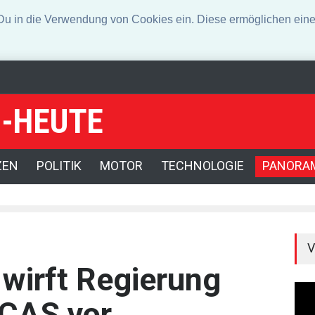
n die Verwendung von Cookies ein. Diese ermöglichen eine 
-HEUTE
eklagter wegen Auto-Anschlag in München zu lebenslanger Haft verurte
ge und Spionage
ZEN
POLITIK
MOTOR
TECHNOLOGIE
PANORA
V
wirft Regierung
FCAS vor