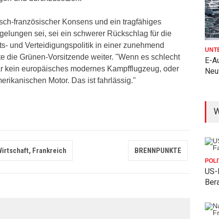
tsch-französischer Konsens und ein tragfähiges
t gelungen sei, sei ein schwerer Rückschlag für die
s- und Verteidigungspolitik in einer zunehmend
UNT
te die Grünen-Vorsitzende weiter. "Wenn es schlecht
E-Au
gar kein europäisches modernes Kampfflugzeug, oder
Neu
erikanischen Motor. Das ist fahrlässig."
W
 Wirtschaft, Frankreich
BRENNPUNKTE
POLI
US-
Bera