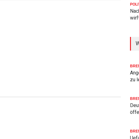
POLI
Nac
wirf
W
BRE
Ang
zu l
BRE
Deu
öffe
BRE
Uefa