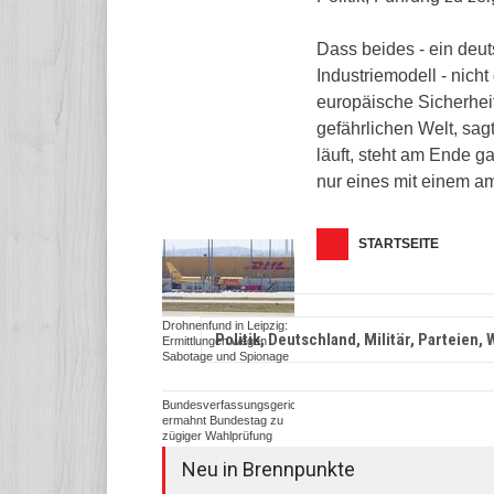
Dass beides - ein deu
Industriemodell - nich
europäische Sicherheit
gefährlichen Welt, sag
läuft, steht am Ende 
nur eines mit einem am
STARTSEITE
Drohnenfund in Leipzig:
Politik, Deutschland, Militär, Parteien,
Ermittlungen wegen
Sabotage und Spionage
Bundesverfassungsgericht
ermahnt Bundestag zu
zügiger Wahlprüfung
Neu in Brennpunkte