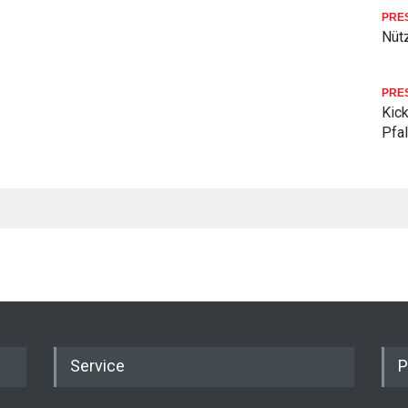
PRE
Nüt
PRE
Kick
Pfa
Service
P