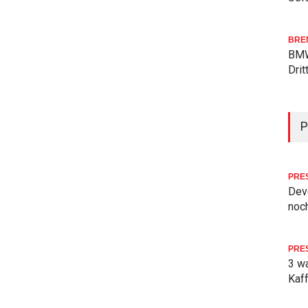
BRE
BMW
Drit
P
PRE
Deve
noch
PRE
3 w
Kaf