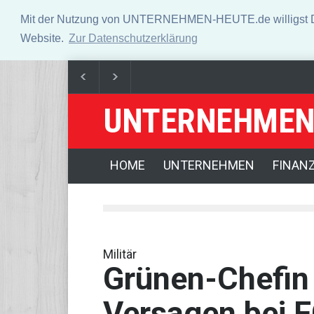
Mit der Nutzung von UNTERNEHMEN-HEUTE.de willigst Du i
Website.
Zur Datenschutzerklärung
UNTERNEHMEN
Dax startet leicht im Plus - Rally legt Pause ein
Ang
Drohnenfund in Leipzig: Ermittlungen wegen Sabota
HOME
UNTERNEHMEN
FINAN
Militär
Grünen-Chefin 
Versagen bei 