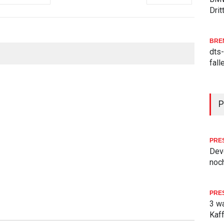
Drit
BRE
dts-
fal
P
PRE
Deve
noch
PRE
3 w
Kaf