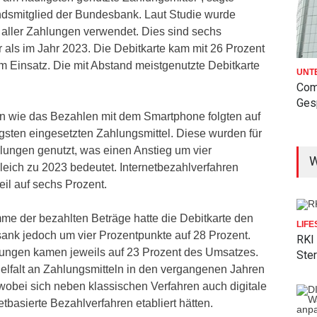
ndsmitglied der Bundesbank. Laut Studie wurde
 aller Zahlungen verwendet. Dies sind sechs
 als im Jahr 2023. Die Debitkarte kam mit 26 Prozent
m Einsatz. Die mit Abstand meistgenutzte Debitkarte
UNT
Com
Gesp
n wie das Bezahlen mit dem Smartphone folgten auf
igsten eingesetzten Zahlungsmittel. Diese wurden für
lungen genutzt, was einen Anstieg um vier
W
leich zu 2023 bedeutet. Internetbezahlverfahren
eil auf sechs Prozent.
 der bezahlten Beträge hatte die Debitkarte den
LIFE
 sank jedoch um vier Prozentpunkte auf 28 Prozent.
RKI
ungen kamen jeweils auf 23 Prozent des Umsatzes.
Ster
ielfalt an Zahlungsmitteln in den vergangenen Jahren
wobei sich neben klassischen Verfahren auch digitale
tbasierte Bezahlverfahren etabliert hätten.