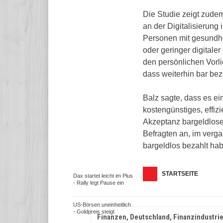
Die Studie zeigt zude
an der Digitalisierung
Personen mit gesundh
oder geringer digitale
den persönlichen Vorli
dass weiterhin bar be
Balz sagte, dass es ei
kostengünstiges, effiz
Akzeptanz bargeldloser
Befragten an, im verg
bargeldlos bezahlt ha
STARTSEITE
Dax startet leicht im Plus
- Rally legt Pause ein
US-Börsen uneinheitlich
- Goldpreis steigt
Finanzen, Deutschland, Finanzindustrie