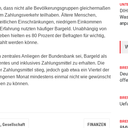
UNT
m, dass nicht alle Bevölkerungsgruppen gleichermaßen
DIHK
 im Zahlungsverkehr teilhaben. Ältere Menschen,
Was
eitlichen Einschränkungen, niedrigem Einkommen
anp
r Erfahrung nutzten häufiger Bargeld. Unabhängig von
eben hielten es 80 Prozent der Befragten für wichtig,
zahlt werden könne.
W
n zentrales Anliegen der Bundesbank sei, Bargeld als
ientes und inklusives Zahlungsmittel zu erhalten. Die
BRE
 Zahlungsmittel stieg, jedoch gab etwa ein Viertel der
Deu
angenen Monat mindestens einmal nicht wie gewünscht
öffe
ben zu können.
BRE
Uefa
BRE
, Gesellschaft
FINANZEN
BMW