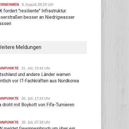
ERNEHMEN
6. August, 06:25 Uhr
 fordert ''resiliente'' Infrastruktur:
serstraßen besser an Niedrigwasser
assen
eitere Meldungen
NNPUNKTE
31. Juli, 15:42 Uhr
tschland und andere Länder warnen
ntlich vor IT-Fachkräften aus Nordkorea
NNPUNKTE
30. Juli, 17:24 Uhr
 droht mit Boykott von Fifa-Turnieren
NNPUNKTE
30. Juli, 07:39 Uhr
 meldet Gewinneinbruch um über ein