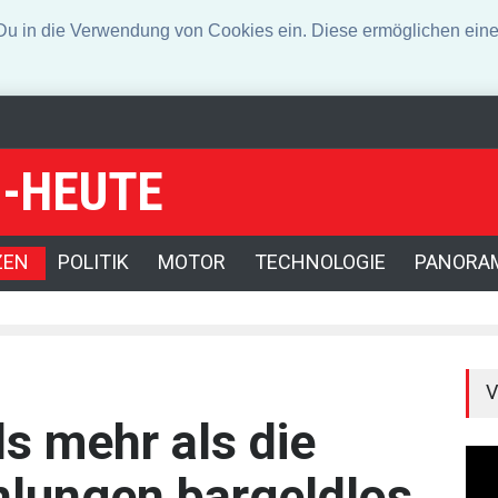
n die Verwendung von Cookies ein. Diese ermöglichen eine 
-HEUTE
tschland und andere Länder warnen öffentlich vor IT-Fachkräften aus
5-Jährige bisher nicht gefunden
ZEN
POLITIK
MOTOR
TECHNOLOGIE
PANORA
V
ls mehr als die
ahlungen bargeldlos