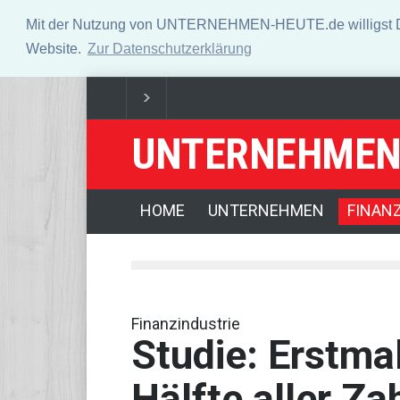
Mit der Nutzung von UNTERNEHMEN-HEUTE.de willigst Du i
Website.
Zur Datenschutzerklärung
UNTERNEHMEN
Dax startet leicht im Plus - Rally legt Pause ein
Deu
Frau fällt bei Gewitter im Bodensee von Motorboot: 6
HOME
UNTERNEHMEN
FINAN
Finanzindustrie
Studie: Erstma
Hälfte aller Z