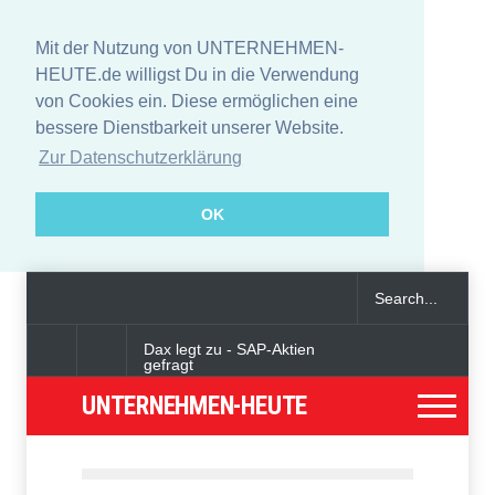
Mit der Nutzung von UNTERNEHMEN-
HEUTE.de willigst Du in die Verwendung
von Cookies ein. Diese ermöglichen eine
bessere Dienstbarkeit unserer Website.
Zur Datenschutzerklärung
OK
Dax legt zu - SAP-Aktien
gefragt
UNTERNEHMEN-HEUTE
Angeklagter wegen Auto-
Anschlag in München zu
lebenslanger Haft verurteilt