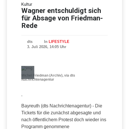
Uni Cambridge prüft nach
Kultur
Plagiatsvorwürfen gegen
Star-Professor
Wagner entschuldigt sich
Einstellungsregeln
für Absage von Friedman-
Rede
dts
In
LIFESTYLE
3. Juli 2026, 14:05 Uhr
Michel Friedman (Archiv), via dts
Nachrichtenagentur
.
Bayreuth (dts Nachrichtenagentur) - Die
Tickets für die zunächst abgesagte und
nach öffentlichem Protest doch wieder ins
Programm genommene