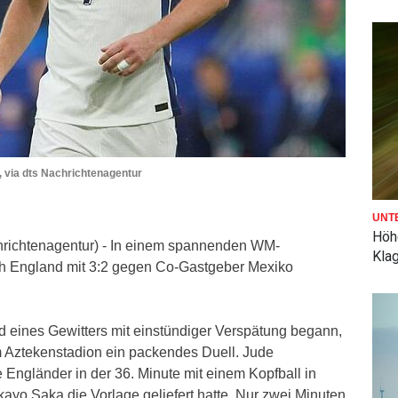
, via dts Nachrichtenagentur
UNT
Höh
hrichtenagentur) - In einem spannenden WM-
Kla
sich England mit 3:2 gegen Co-Gastgeber Mexiko
nd eines Gewitters mit einstündiger Verspätung begann,
 Aztekenstadion ein packendes Duell. Jude
 Engländer in der 36. Minute mit einem Kopfball in
yo Saka die Vorlage geliefert hatte. Nur zwei Minuten