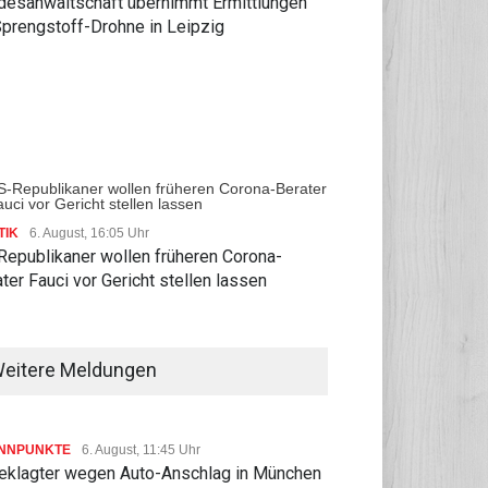
desanwaltschaft übernimmt Ermittlungen
Sprengstoff-Drohne in Leipzig
TIK
6. August, 16:05 Uhr
Republikaner wollen früheren Corona-
ter Fauci vor Gericht stellen lassen
RT
31.07, 08:37 Uhr
SPORT
30.07, 22:17 Uhr
eitere Meldungen
 hält an Abstimmung über
Auch Concacaf lehnt Fifa-
estorenpläne fest
Pläne ab - keine
Boykottdrohung
NNPUNKTE
6. August, 11:45 Uhr
eklagter wegen Auto-Anschlag in München