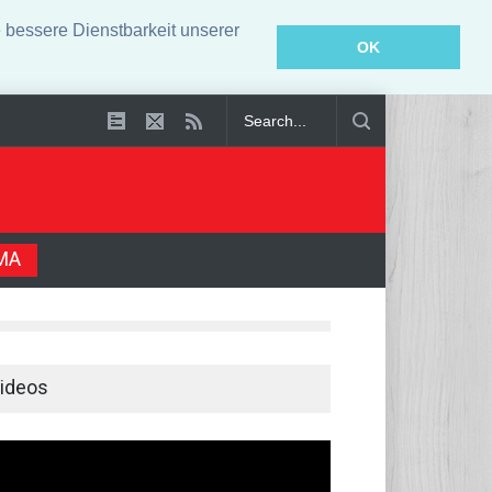
bessere Dienstbarkeit unserer
OK
en Nachholpotenzial
Angeklagter wegen Auto-Anschlag in München zu 
MA
ideos