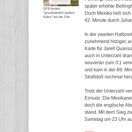
später erhöhte Belling
DFB fordert
Doch Mexiko ließ sich 
''grundsätzlich andere
Kultur'' bei der Fifa
42. Minute durch Julia
In der zweiten Halbzei
zunehmend hitziger, w
Karte für Jarell Quans
auch in Unterzahl dran
souverän zum 3:1 verw
und kam in der 69. Mi
Strafstoß nochmal her
Trotz der Unterzahl v
Einsatz. Die Mexikane
doch die englische Ab
stand. Mit dem Sieg zie
Samstag um 23 Uhr au