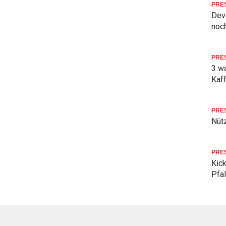
PRE
Deve
noch
PRE
3 w
Kaf
PRE
Nüt
PRE
Kick
Pfa