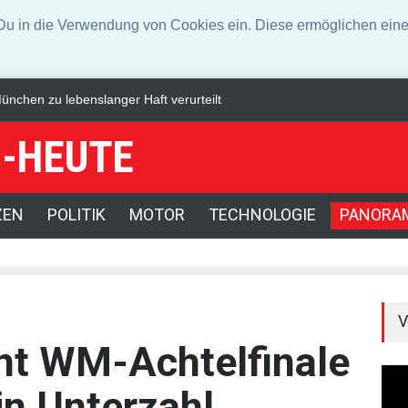
n die Verwendung von Cookies ein. Diese ermöglichen eine 
ltationen nach Drohnenfund
Dax legt geringfügig zu - Investoren seh
-HEUTE
ZEN
POLITIK
MOTOR
TECHNOLOGIE
PANORA
V
nt WM-Achtelfinale
n Unterzahl