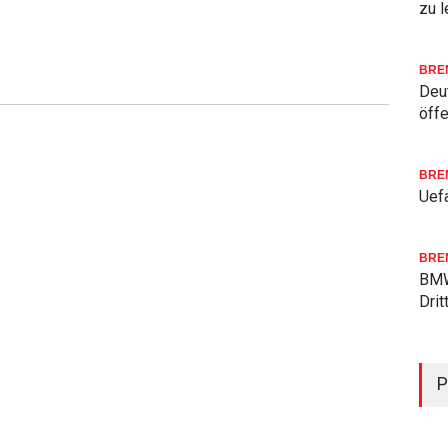
zu l
BRE
Deu
öffe
BRE
Uefa
BRE
BMW
Drit
P