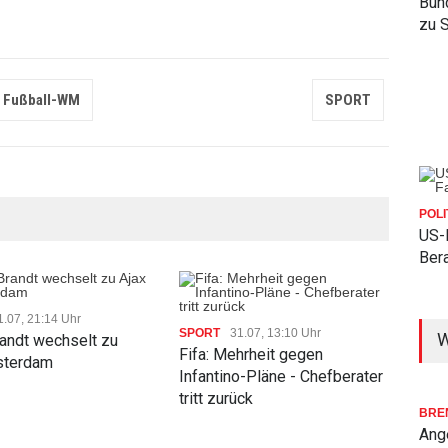
Bun
zu 
l, Fußball-WM
SPORT
POLI
US-
Bera
1.07, 21:14 Uhr
SPO
SPORT
31.07, 13:10 Uhr
W
randt wechselt zu
Fifa
Fifa: Mehrheit gegen
sterdam
Inv
Infantino-Pläne - Chefberater
tritt zurück
BRE
Ang