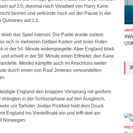
ham auf 2:0, diesmal nach Vorarbeit von Harry Kane.
nicht beirren und verkürzte noch vor der Pause in der
n Quinones auf 1:2.
UNT
t blieb das Spiel intensiv. Die Partie wurde zudem
RWE
as sich in mehreren Gelben Karten und einer Roten
USA
ah in der 54. Minute widerspiegelte. Aber England blieb
 und erhielt in der 58. Minute einen Elfmeter, den Kane
andelte. Mexiko kämpfte auch im Anschluss weiter
W
nute durch einen von Raul Jimenez verwandelten
an.
erteidigte England den knappen Vorsprung mit großem
r drängten in der Schlussphase auf den Ausgleich,
wehr um Torhüter Jordan Pickford hielt dem Druck
ht England ins Viertelfinale ein und trifft dort am
f Norwegen.
POLI