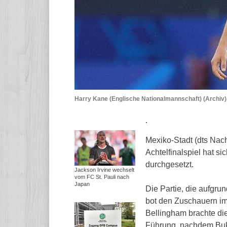
Harry Kane (Englische Nationalmannschaft) (Archiv)
.
Mexiko-Stadt (dts Nac
Achtelfinalspiel hat 
durchgesetzt.
Jackson Irvine wechselt
vom FC St. Pauli nach
Japan
Die Partie, die aufgru
bot den Zuschauern im
Bellingham brachte die
Führung, nachdem Buka