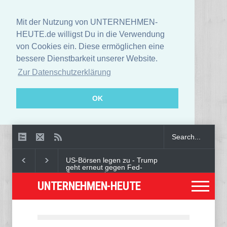
Mit der Nutzung von UNTERNEHMEN-
HEUTE.de willigst Du in die Verwendung
von Cookies ein. Diese ermöglichen eine
bessere Dienstbarkeit unserer Website.
Zur Datenschutzerklärung
OK
US-Börsen legen zu - Trump
geht erneut gegen Fed-
Gouverneurin vor
UNTERNEHMEN-HEUTE
Angeklagter wegen Auto-
Anschlag in München zu
lebenslanger Haft verurteilt