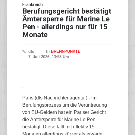
Frankreich
Vier Tote bei
Hubschrauberabsturz in Rio
Berufungsgericht bestätigt
de Janeiro
Ämtersperre für Marine Le
Pen - allerdings nur für 15
Monate
dts
In
BRENNPUNKTE
7. Juli 2026, 13:58 Uhr
.
Paris (dts Nachrichtenagentur) - Im
Berufungsprozess um die Veruntreuung
von EU-Geldern hat ein Pariser Gericht
die Ämtersperre für Marine Le Pen
bestätigt. Diese fällt mit effektiv 15
Monaten allerdings kürzer als erwartet