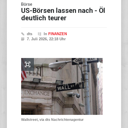
Börse
Bundeswehr schreibt
ehemalige
US-Börsen lassen nach - Öl
Wehrdienstleistende an
deutlich teurer
dts
In
FINANZEN
7. Juli 2026, 22:18 Uhr
Wallstreet, via dts Nachrichtenagentur