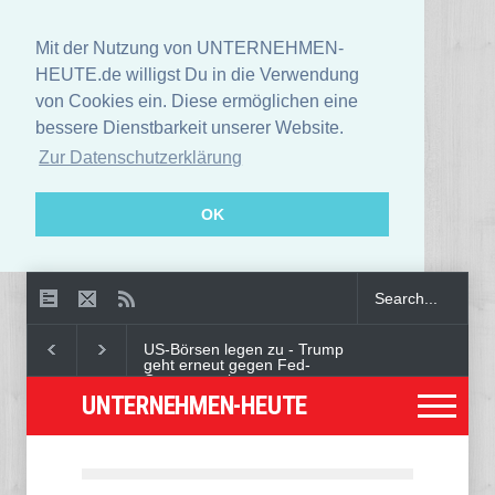
Mit der Nutzung von UNTERNEHMEN-
HEUTE.de willigst Du in die Verwendung
von Cookies ein. Diese ermöglichen eine
bessere Dienstbarkeit unserer Website.
Zur Datenschutzerklärung
OK
US-Börsen legen zu - Trump
geht erneut gegen Fed-
Gouverneurin vor
UNTERNEHMEN-HEUTE
Angeklagter wegen Auto-
Anschlag in München zu
lebenslanger Haft verurteilt