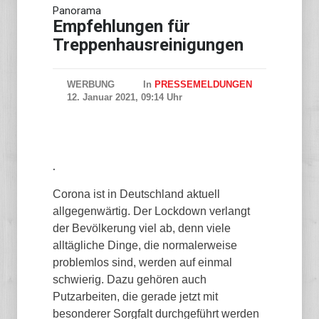
Panorama
22-Jähriger durch Schüsse in
Berlin-Kreuzberg verletzt
Empfehlungen für
Treppenhausreinigungen
WERBUNG
In
PRESSEMELDUNGEN
12. Januar 2021, 09:14 Uhr
.
Corona ist in Deutschland aktuell
allgegenwärtig. Der Lockdown verlangt
der Bevölkerung viel ab, denn viele
alltägliche Dinge, die normalerweise
problemlos sind, werden auf einmal
schwierig. Dazu gehören auch
Putzarbeiten, die gerade jetzt mit
besonderer Sorgfalt durchgeführt werden