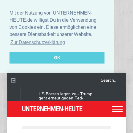
Mit der Nutzung von UNTERNEHMEN-
HEUTE.de willigst Du in die Verwendung
von Cookies ein. Diese ermöglichen eine
bessere Dienstbarkeit unserer Website.
Zur Datenschutzerklärung
OK
US-Börsen legen zu - Trump
geht erneut gegen Fed-
Gouverneurin vor
UNTERNEHMEN-HEUTE
Angeklagter wegen Auto-
Anschlag in München zu
lebenslanger Haft verurteilt