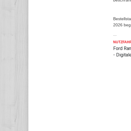
beschränk
Bestellst
2026 beg
...
NUTZFAH
Ford Ran
- Digita