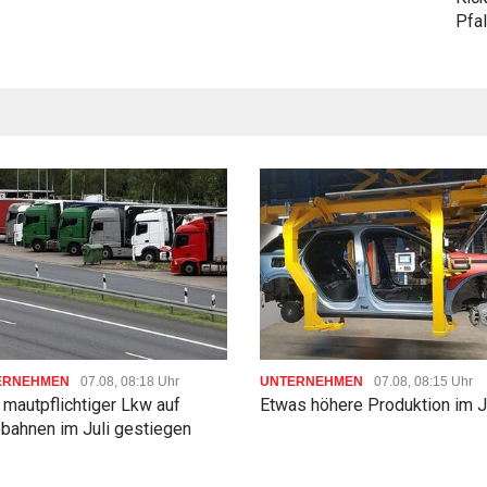
Pfa
Preis: ab 17.990 €
Fiat 500 Hybrid – Kurzcharakteristik:
Warum: ideales Stadtauto Warum nicht: Fü
Kleinwagen werden immer seltener
...
FAHRBERICHTE
28.11, 14:46 Uhr
Fahrbericht: Fiat 500 Hybrid -
Ein bisschen Strom muss
sein
ERNEHMEN
07.08, 08:18 Uhr
UNTERNEHMEN
07.08, 08:15 Uhr
 mautpflichtiger Lkw auf
Etwas höhere Produktion im J
bahnen im Juli gestiegen