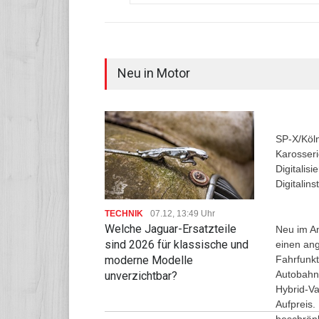
Neu in Motor
SP-X/Köln
Karosseri
Digitalis
Digitalin
TECHNIK
07.12, 13:49 Uhr
Welche Jaguar-Ersatzteile
Neu im An
sind 2026 für klassische und
einen ang
Fahrfunkt
moderne Modelle
Autobahna
unverzichtbar?
Hybrid-Va
Aufpreis.