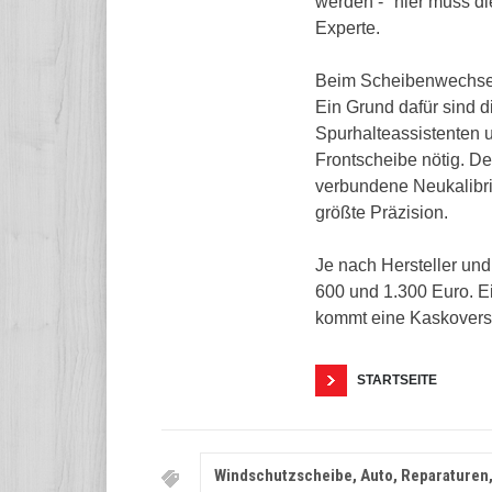
werden - "hier muss d
Experte.
Beim Scheibenwechsel 
Ein Grund dafür sind 
Spurhalteassistenten 
Frontscheibe nötig. D
verbundene Neukalibr
größte Präzision.
Je nach Hersteller un
600 und 1.300 Euro. E
kommt eine Kaskoversic
STARTSEITE
Windschutzscheibe, Auto, Reparaturen,