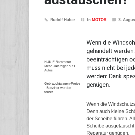
Rudolf Huber
In
MOTOR
3. Augus
Wenn die Windschu
gehandelt werden.
beeinträchtigen od
HUK-E-Barometer -
Mehr Umsteiger auf E-
muss nicht bei je
Autos
werden: Dank spez
genügen.
Gebrauchtwagen-Preise
- Benziner werden
teurer
Wenn die Windschutzsc
Denn auch kleine Schä
der Scheibe führen. Al
Scheibe ausgetauscht 
Reparatur genügen.