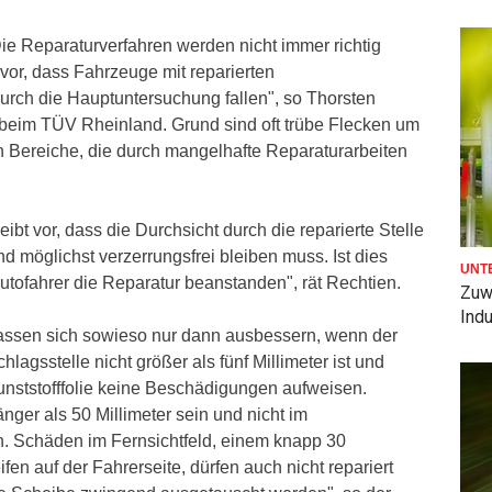
ie Reparaturverfahren werden nicht immer richtig
or, dass Fahrzeuge mit reparierten
rch die Hauptuntersuchung fallen", so Thorsten
 beim TÜV Rheinland. Grund sind oft trübe Flecken um
n Bereiche, die durch mangelhafte Reparaturarbeiten
ibt vor, dass die Durchsicht durch die reparierte Stelle
und möglichst verzerrungsfrei bleiben muss. Ist dies
UNT
 Autofahrer die Reparatur beanstanden", rät Rechtien.
Zuw
Indu
assen sich sowieso nur dann ausbessern, wenn der
agsstelle nicht größer als fünf Millimeter ist und
nststofffolie keine Beschädigungen aufweisen.
nger als 50 Millimeter sein und nicht im
 Schäden im Fernsichtfeld, einem knapp 30
ifen auf der Fahrerseite, dürfen auch nicht repariert