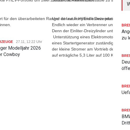
te PHEV-Portfolio um zwei zusätzliche Alternativen.
Suche nach einer Ladesäule zu stressig.
W
art für den überarbeiteten Ranger ist laut Ford Ende Dezember. Die Aus
Und der neue Hybrid könnte jetzt die verl
innen.
Endlich wieder ein Verbrenner und ein Hauc
BRE
Denn der Einliter-Dreizylinder unter der 
Ang
Unterstützung eines Elektromotors, der sei
zu l
RZEUGE
27.11, 12:22 Uhr
eines Startertgenerator zuständig ist. Be
ger Modelljahr 2026
der kleine Stromer am Vortrieb des 3,50 M
ler Cowboy
auf erträgliche 5,3 Liter auf 100 Kilometer
BRE
Deu
öffe
Bei der innerstädtischen Testtour wuselt 
Auftritt mit einem akustischen Konzert, da
allem beim Tritt aufs rechte Pedal. Es dau
BRE
erreicht ist. Später aus der Autobahn sind 
Uefa
Revier der dicht bebauten und staugeplagt
BRE
BMW
Und da gelten andere Werte. Wie zum Beis
Drit
überraschende Fülle von modernen Assiste
Gefahr oder fürs sichere Halten der eige