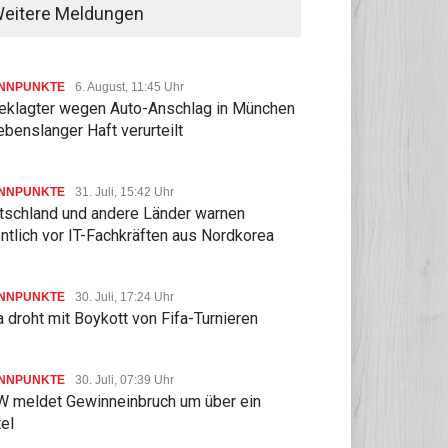
eitere Meldungen
lieferungen sollen im Mai
etzte Seele unserer südeuropäischen Nachbarn wieder heilen.
h von Elektrizität als eine Art Trostpflaster fürs grüne Gewissen.
NNPUNKTE
6. August, 11:45 Uhr
kleinen Fronthaube schafft seine 48 kW/65 PS dank der
eklagter wegen Auto-Anschlag in München
ne Leistung aus einer 12-Volt Batterie bezieht und für den Betrieb
ebenslanger Haft verurteilt
im Anfahren aus dem Stand und beim Beschleunigen beteiligt sich
eter kurzen Stadtautos. Und trägt dazu bei, dass der Verbrauch
 gedrückt wird.
NNPUNKTE
31. Juli, 15:42 Uhr
tschland und andere Länder warnen
ntlich vor IT-Fachkräften aus Nordkorea
sich der Kleine standesgemäß durch den Verkehr, unterstützt seinen
s nach dem Motto mehr scheinen als sein an Bord ist. Das gilt vor
ert fast 16 Sekunden, bis die Hunderter-Marke endlich in Tacho
NNPUNKTE
30. Juli, 17:24 Uhr
dann 155 km/h drin. Schließlich wildert ein Fiat 500 von jeher im
 droht mit Boykott von Fifa-Turnieren
en Stadt.
NNPUNKTE
30. Juli, 07:39 Uhr
 meldet Gewinneinbruch um über ein
piel gute Sitze trotz bescheidener Außenmaße, eine
tel
nten, die zum Beispiel für eine Notbremsung bei drohender
nen Spur sorgen. Die bordeigene Kamera hat die Verkehrszeichen