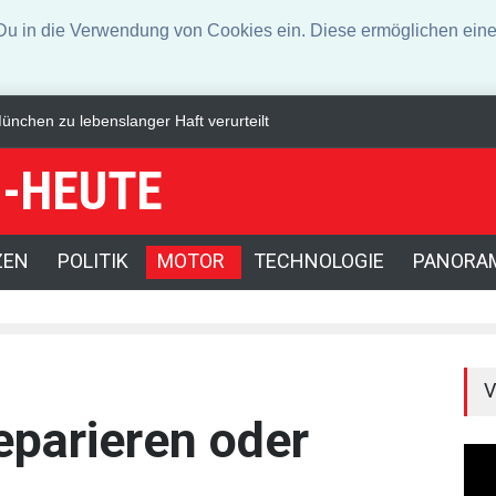
n die Verwendung von Cookies ein. Diese ermöglichen eine 
en: Zahl der Verletzten auf 42 gestiegen
Weniger Falschgeld festges
-HEUTE
ZEN
POLITIK
MOTOR
TECHNOLOGIE
PANORA
V
eparieren oder