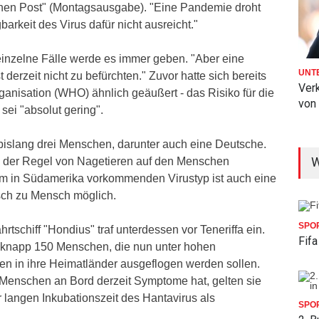
chen Post" (Montagsausgabe). "Eine Pandemie droht
gbarkeit des Virus dafür nicht ausreicht."
einzelne Fälle werde es immer geben. "Aber eine
UNT
t derzeit nicht zu befürchten." Zuvor hatte sich bereits
Verk
anisation (WHO) ähnlich geäußert - das Risiko für die
von
ei "absolut gering".
bislang drei Menschen, darunter auch eine Deutsche.
W
n der Regel von Nagetieren auf den Menschen
em in Südamerika vorkommenden Virustyp ist auch eine
ch zu Mensch möglich.
SPO
rtschiff "Hondius" traf unterdessen vor Teneriffa ein.
Fif
 knapp 150 Menschen, die nun unter hohen
en in ihre Heimatländer ausgeflogen werden sollen.
Menschen an Bord derzeit Symptome hat, gelten sie
 langen Inkubationszeit des Hantavirus als
SPO