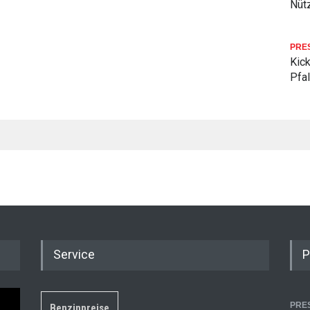
Nüt
PRE
Kick
Pfa
Service
P
PRE
Benzinpreise