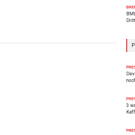
BRE
BMW
Drit
P
PRE
Deve
noch
PRE
3 w
Kaf
PRE