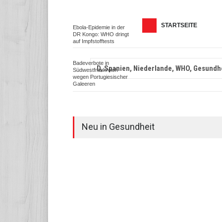
STARTSEITE
Ebola-Epidemie in der
DR Kongo: WHO dringt
auf Impfstofftests
Badeverbote in
D, Spanien, Niederlande, WHO, Gesundhe
Südwestfrankreich
wegen Portugiesischer
Galeeren
Neu in Gesundheit