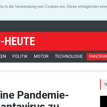
n die Verwendung von Cookies ein. Diese ermöglichen eine 
-HEUTE
-Gouverneurin vor
Angeklagter wegen Auto-Anschlag in München zu l
e von Hormus
ZEN
POLITIK
MOTOR
TECHNOLOGIE
PANORA
V
eine Pandemie-
antavirus zu