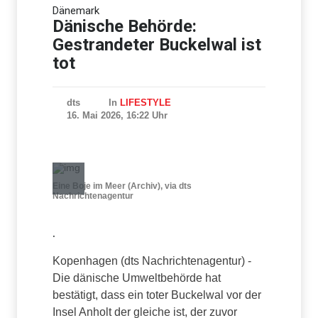
Dänemark
Studie: Mehr Pumas -
weniger Verkehrsunfälle mit
Dänische Behörde:
Rehen
Gestrandeter Buckelwal ist
tot
dts
In
LIFESTYLE
16. Mai 2026, 16:22 Uhr
Eine Boje im Meer (Archiv), via dts
Nachrichtenagentur
.
Kopenhagen (dts Nachrichtenagentur) -
Die dänische Umweltbehörde hat
bestätigt, dass ein toter Buckelwal vor der
Insel Anholt der gleiche ist, der zuvor