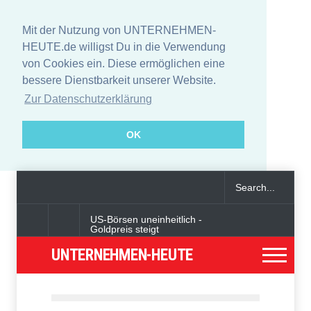
Mit der Nutzung von UNTERNEHMEN-
HEUTE.de willigst Du in die Verwendung
von Cookies ein. Diese ermöglichen eine
bessere Dienstbarkeit unserer Website.
Zur Datenschutzerklärung
OK
US-Börsen uneinheitlich -
Goldpreis steigt
UNTERNEHMEN-HEUTE
Deutschland und andere
Länder warnen öffentlich vor
IT-Fachkräften aus
Nordkorea