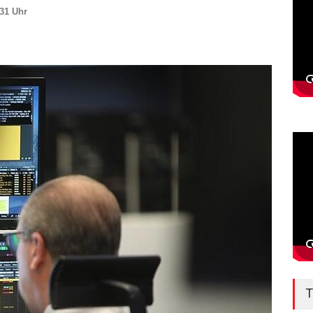
:31 Uhr
T