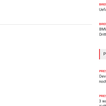
BRE
Uefa
BRE
BMW
Drit
P
PRE
Deve
noch
PRE
3 w