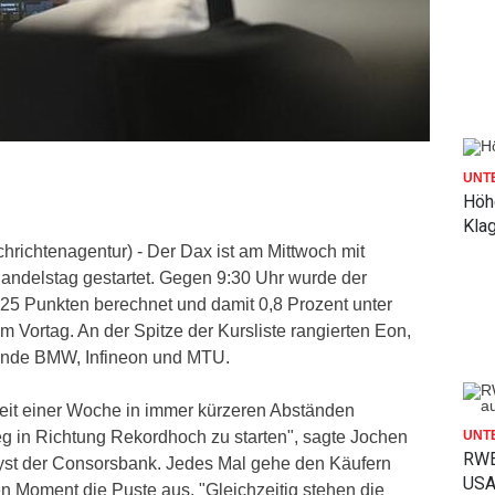
UNT
Höh
Kla
chrichtenagentur) - Der Dax ist am Mittwoch mit
Handelstag gestartet. Gegen 9:30 Uhr wurde der
925 Punkten berechnet und damit 0,8 Prozent unter
Vortag. An der Spitze der Kursliste rangierten Eon,
nde BMW, Infineon und MTU.
eit einer Woche in immer kürzeren Abständen
eg in Richtung Rekordhoch zu starten", sagte Jochen
UNT
RWE
yst der Consorsbank. Jedes Mal gehe den Käufern
USA
n Moment die Puste aus. "Gleichzeitig stehen die