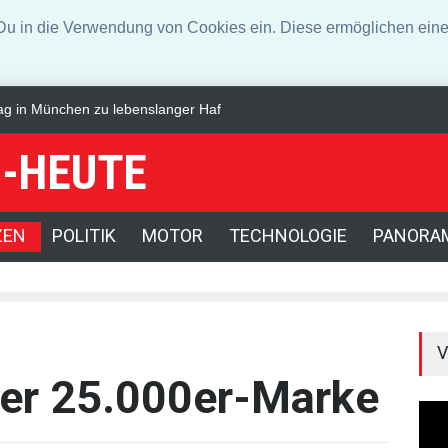
n die Verwendung von Cookies ein. Diese ermöglichen eine 
nchen zu lebenslanger Haft verurteilt
Regierung will bei Klimaschut
-HEUTE
ZEN
POLITIK
MOTOR
TECHNOLOGIE
PANORA
V
ter 25.000er-Marke