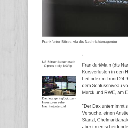
Frankfurter Börse, via dts Nachrichtenagentur
.
US-Börsen lassen nach
Frankfurt/Main (dts Na
- Ölpreis steigt kräftig
Kursverlusten in den 
Leitindex mit rund 24.
dem Schlussniveau vom 
Merck und RWE, am E
Dax legt geringfügig zu -
Investoren sehen
"Der Dax unternimmt s
Nachholpotenzial
Versuche, einen Ansti
Stanzl, Chefmarktanal
aber im entscheidende