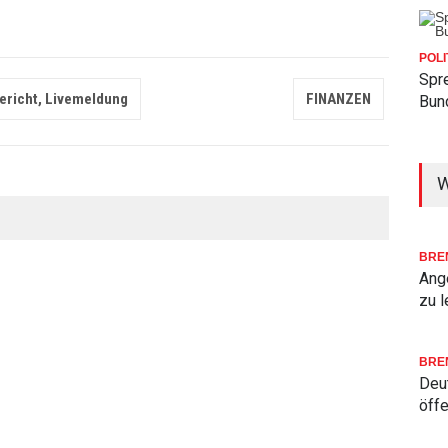
POLI
Spr
ericht, Livemeldung
FINANZEN
Bun
W
BRE
Ang
zu l
BRE
Deu
öffe