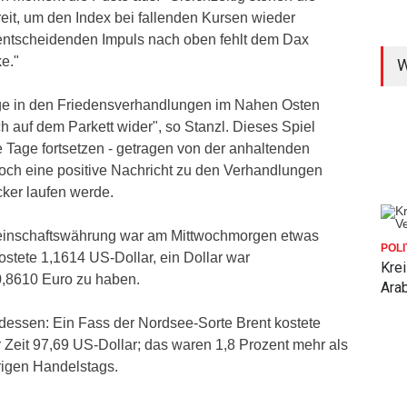
it, um den Index bei fallenden Kursen wieder
entscheidenden Impuls nach oben fehlt dem Dax
ke."
W
ge in den Friedensverhandlungen im Nahen Osten
ch auf dem Parkett wider", so Stanzl. Dieses Spiel
 Tage fortsetzen - getragen von der anhaltenden
och eine positive Nachricht zu den Verhandlungen
cker laufen werde.
inschaftswährung war am Mittwochmorgen etwas
POLI
stete 1,1614 US-Dollar, ein Dollar war
Krei
0,8610 Euro zu haben.
Ara
rdessen: Ein Fass der Nordsee-Sorte Brent kostete
 Zeit 97,69 US-Dollar; das waren 1,8 Prozent mehr als
igen Handelstags.