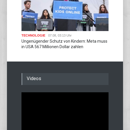
TECHNOLOGIE
07.08, 03:13 Uhr
POLITIK
Ungenügender Schutz von Kindern: Meta muss
Regier
in USA 567 Millionen Dollar zahlen
beginn
Videos